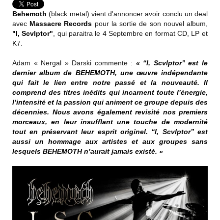
Behemoth
(black metal) vient d'annoncer avoir conclu un deal
avec
Massacre Records
pour la sortie de son nouvel album,
"I, Scvlptor"
, qui paraitra le 4 Septembre en format CD, LP et
K7.
Adam « Nergal » Darski commente :
« “I, Scvlptor” est le
dernier album de BEHEMOTH, une œuvre indépendante
qui fait le lien entre notre passé et la nouveauté. Il
comprend des titres inédits qui incarnent toute l’énergie,
l’intensité et la passion qui animent ce groupe depuis des
décennies. Nous avons également revisité nos premiers
morceaux, en leur insufflant une touche de modernité
tout en préservant leur esprit originel. “I, Scvlptor” est
aussi un hommage aux artistes et aux groupes sans
lesquels BEHEMOTH n’aurait jamais existé. »