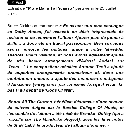
Extrait de
"More Balls To Picasso"
paru venir le 25 Juillet
2025
Bruce Dickinson commente
« En mixant tout mon catalogue
en Dolby Atmos, j’ai ressenti un désir irrépressible de
revisiter et de réinventer l’album. Ajouter plus de punch à
Balls… a donc été un travail passionnant. Bien sûr, nous
avons renforcé les guitares, grâce à notre ‘shredder
suédois’ Philip Naslund, et nous avons également ajouté
de très beaux arrangements d’Adassi Addasi sur
‘Tears…’. Le compositeur brésilien Antonio Teoli a ajouté
de superbes arrangements orchestraux et, dans une
contribution unique, a ajouté des instruments indigènes
d’Amazonie (enregistrés par lui-même lorsqu’il vivait là-
bas !) au début de ‘Gods Of War’.
‘Shoot All The Clowns’ bénéficie désormais d’une section
de cuivres dirigée par le Berklee College Of Music, et
l’ensemble de l’album a été mixé de Brendan Duffey (qui a
travaillé sur The Mandrake Project), avec les liner notes
de Shay Baby, le producteur de l’album d’origine. »