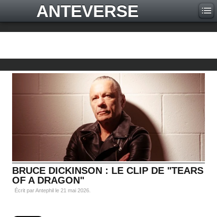
ANTEVERSE
BRUCE DICKINSON : LE CLIP DE "TEARS
OF A DRAGON"
Écrit par Antephil le
21 mai 2026
.