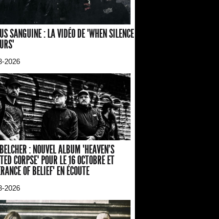
US SANGUINE : LA VIDÉO DE "WHEN SILENCE
URS"
8-2026
BELCHER : NOUVEL ALBUM "HEAVEN'S
TED CORPSE" POUR LE 16 OCTOBRE ET
ERANCE OF BELIEF" EN ÉCOUTE
8-2026