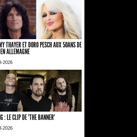
Y THAYER ET DORO PESCH AUX 50ANS DE
 EN ALLEMAGNE
8-2026
G : LE CLIP DE "THE BANNER"
8-2026