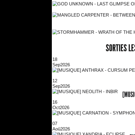
SORTIES L
18
Sep
2026
12
Sep
2026
[MUSI
16
Oct
2026
07
Aoû
2026