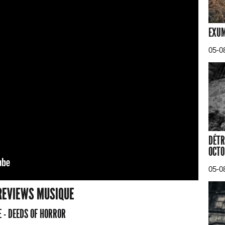
EXUM
05-0
DÉTR
OCTO
05-0
REVIEWS MUSIQUE
 - DEEDS OF HORROR