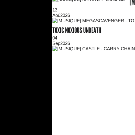
[M
13
Aoû
2026
TOXIC NOXIOUS UNDEATH
04
Sep
2026