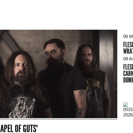
06 M
FLES
WRA
08 A
FLES
CARN
DOMI
2026
HAPEL OF GUTS"