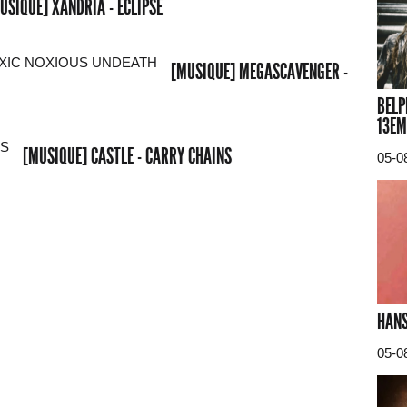
USIQUE] XANDRIA - ECLIPSE
[MUSIQUE] MEGASCAVENGER -
BELP
13EM
[MUSIQUE] CASTLE - CARRY CHAINS
05-0
HANS
05-0