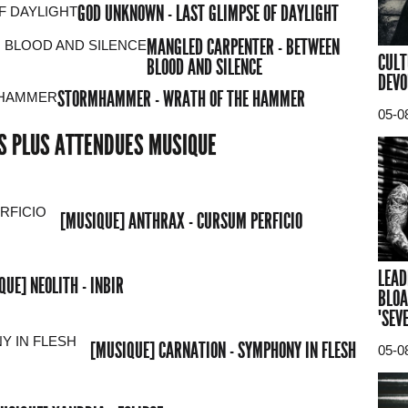
GOD UNKNOWN - LAST GLIMPSE OF DAYLIGHT
MANGLED CARPENTER - BETWEEN
CULT
BLOOD AND SILENCE
DEVO
STORMHAMMER - WRATH OF THE HAMMER
05-0
ES PLUS ATTENDUES MUSIQUE
[MUSIQUE] ANTHRAX - CURSUM PERFICIO
LEAD
QUE] NEOLITH - INBIR
BLOA
"SEV
[MUSIQUE] CARNATION - SYMPHONY IN FLESH
05-0