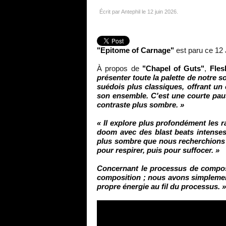
Écrit par Antephil le
12 juin 2026
.
"Epitome of Carnage"
est paru ce 12 
À propos de
"Chapel of Guts"
,
Fles
présenter toute la palette de notre 
suédois plus classiques, offrant un 
son ensemble. C'est une courte pau
contraste plus sombre. »
« Il explore plus profondément les 
doom avec des blast beats intenses
plus sombre que nous recherchions p
pour respirer, puis pour suffocer. »
Concernant le processus de composi
composition ; nous avons simplemen
propre énergie au fil du processus. »