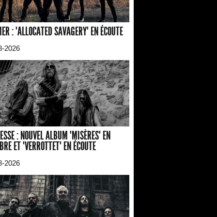
ER : "ALLOCATED SAVAGERY" EN ÉCOUTE
8-2026
ESSE : NOUVEL ALBUM "MISÈRES" EN
BRE ET "VERROTTET" EN ÉCOUTE
8-2026