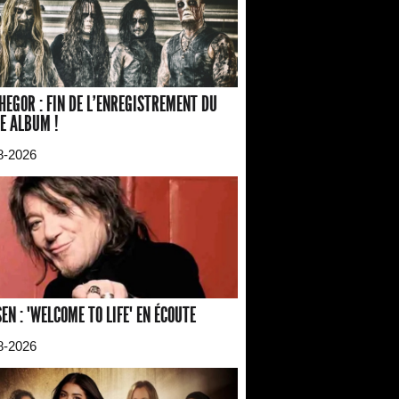
HEGOR : FIN DE L'ENREGISTREMENT DU
E ALBUM !
8-2026
EN : "WELCOME TO LIFE" EN ÉCOUTE
8-2026