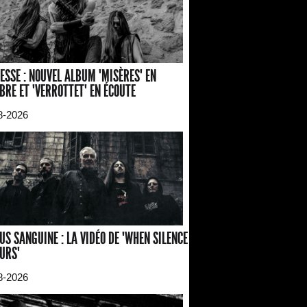
ESSE : NOUVEL ALBUM "MISÈRES" EN
BRE ET "VERROTTET" EN ÉCOUTE
8-2026
US SANGUINE : LA VIDÉO DE "WHEN SILENCE
URS"
8-2026