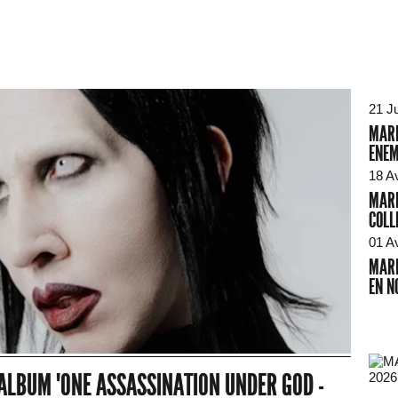
21 Ju
MARI
ENEM
18 A
MARI
COLL
01 A
MARI
EN N
ALBUM "ONE ASSASSINATION UNDER GOD -
2026