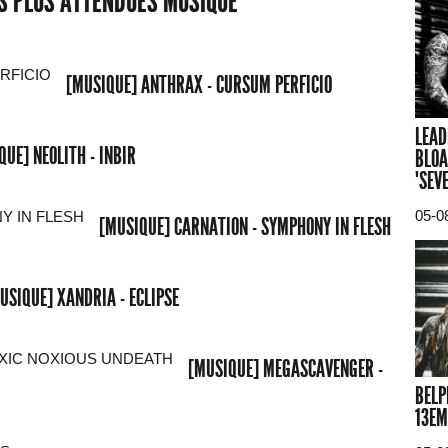
ES PLUS ATTENDUES MUSIQUE
[MUSIQUE] ANTHRAX - CURSUM PERFICIO
LEAD
QUE] NEOLITH - INBIR
BLOA
"SEV
05-0
[MUSIQUE] CARNATION - SYMPHONY IN FLESH
USIQUE] XANDRIA - ECLIPSE
[MUSIQUE] MEGASCAVENGER -
BELP
13EM