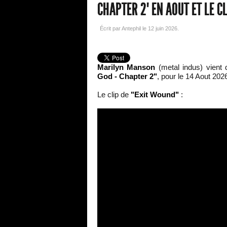
CHAPTER 2" EN AOUT ET LE CL
Écrit par Antephil le
12 juin 2026
.
Marilyn Manson
(metal indus) vient
God - Chapter 2"
, pour le 14 Aout 202
Le clip de
"Exit Wound"
: