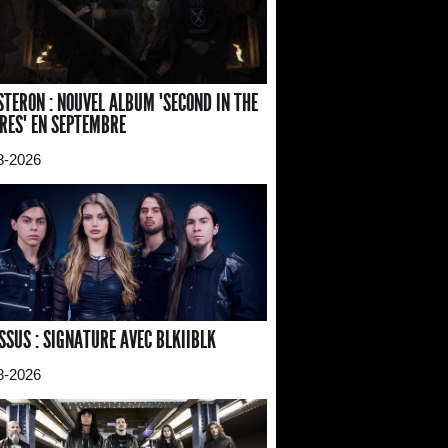
TERON : NOUVEL ALBUM "SECOND IN THE
RES" EN SEPTEMBRE
8-2026
SSUS : SIGNATURE AVEC BLKIIBLK
8-2026