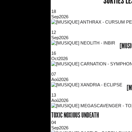
SORTIES L
18
Sep
2026
12
Sep
2026
[MUSI
16
Oct
2026
07
Aoû
2026
[M
13
Aoû
2026
TOXIC NOXIOUS UNDEATH
04
Sep
2026