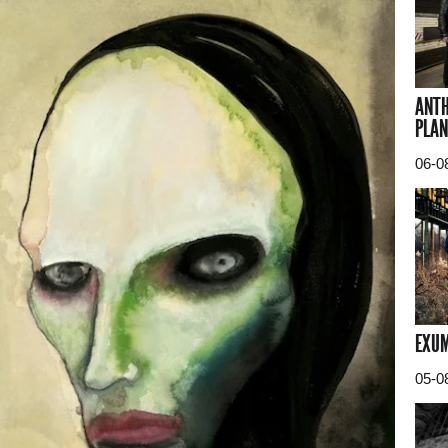
ANTH
PLAN
06-0
EXUM
05-0