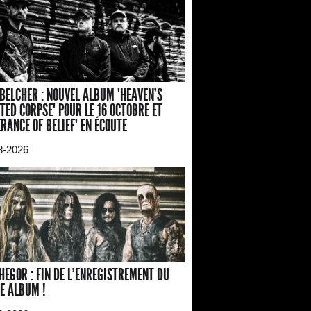
BELCHER : NOUVEL ALBUM "HEAVEN'S
TED CORPSE" POUR LE 16 OCTOBRE ET
ERANCE OF BELIEF" EN ÉCOUTE
8-2026
HEGOR : FIN DE L'ENREGISTREMENT DU
E ALBUM !