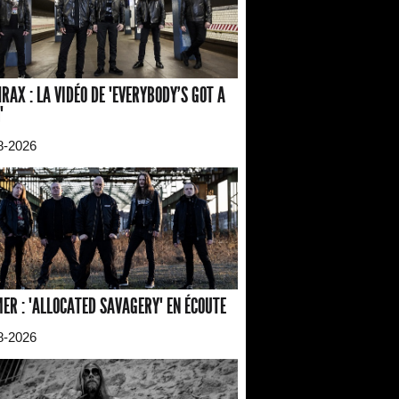
RAX : LA VIDÉO DE "EVERYBODY'S GOT A
"
8-2026
ER : "ALLOCATED SAVAGERY" EN ÉCOUTE
8-2026