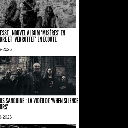
ESSE : NOUVEL ALBUM "MISÈRES" EN
BRE ET "VERROTTET" EN ÉCOUTE
8-2026
US SANGUINE : LA VIDÉO DE "WHEN SILENCE
URS"
8-2026