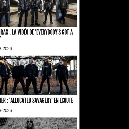
RAX : LA VIDÉO DE "EVERYBODY'S GOT A
"
8-2026
ER : "ALLOCATED SAVAGERY" EN ÉCOUTE
8-2026