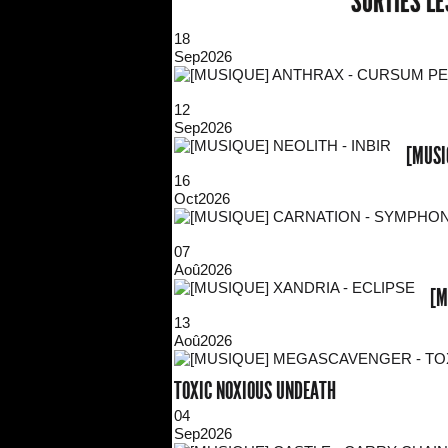
SORTIES L
18
Sep
2026
12
Sep
2026
[MUSI
16
Oct
2026
07
Aoû
2026
[M
13
Aoû
2026
TOXIC NOXIOUS UNDEATH
04
Sep
2026