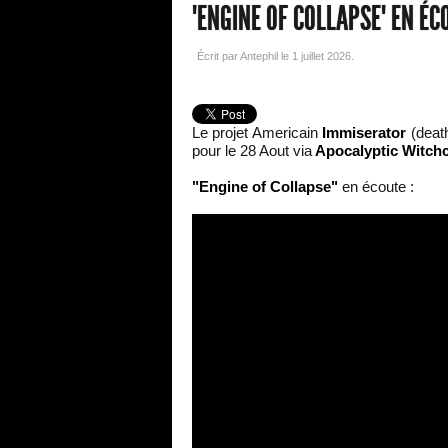
"ENGINE OF COLLAPSE" EN ÉC
Écrit par Antephil le
1 juillet 2026
.
Le projet Americain
Immiserator
(death
pour le 28 Aout via
Apocalyptic Witchc
"Engine of Collapse"
en écoute :