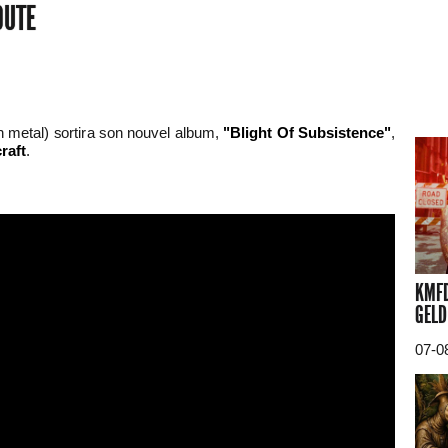
OUTE
 metal) sortira son nouvel album,
"Blight Of Subsistence"
,
raft
.
KMFD
GELD
07-0