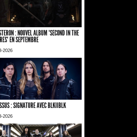
TERON : NOUVEL ALBUM "SECOND IN THE
RES" EN SEPTEMBRE
8-2026
SSUS : SIGNATURE AVEC BLKIIBLK
8-2026