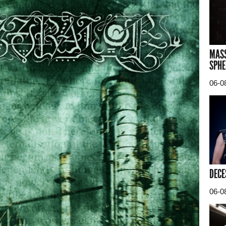
MASS
SPHE
06-0
DECE
06-0