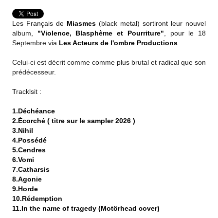
Les Français de
Miasmes
(black metal) sortiront leur nouvel
album,
"Violence, Blasphème et Pourriture"
, pour le 18
Septembre via
Les Acteurs de l'ombre Productions
.
Celui-ci est décrit comme comme plus brutal et radical que son
prédécesseur.
Tracklsit :
1.Déchéance
2.Écorché ( titre sur le sampler 2026 )
3.Nihil
4.Possédé
5.Cendres
6.Vomi
7.Catharsis
8.Agonie
9.Horde
10.Rédemption
11.In the name of tragedy (Motörhead cover)