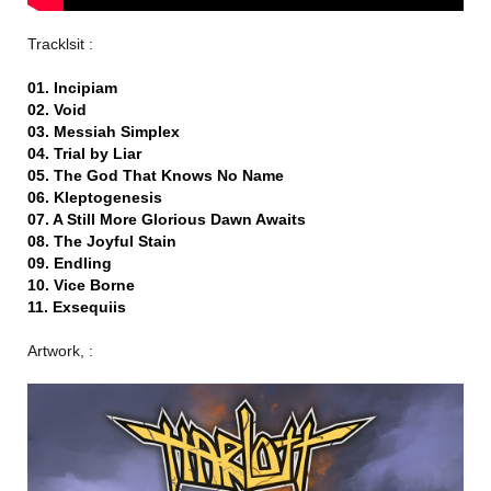
Tracklsit :
01. Incipiam
02. Void
03. Messiah Simplex
04. Trial by Liar
05. The God That Knows No Name
06. Kleptogenesis
07. A Still More Glorious Dawn Awaits
08. The Joyful Stain
09. Endling
10. Vice Borne
11. Exsequiis
Artwork, :