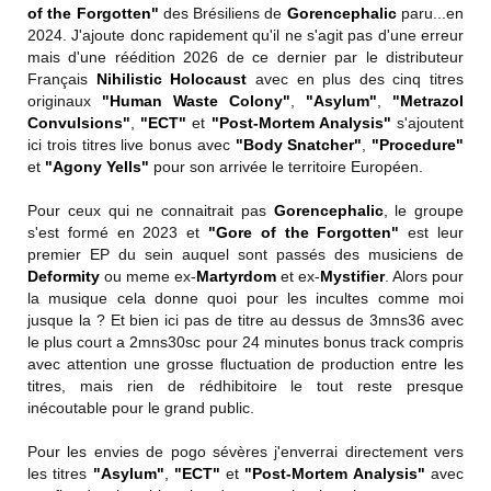
of the Forgotten"
des Brésiliens de
Gorencephalic
paru...en
2024. J'ajoute donc rapidement qu'il ne s'agit pas d'une erreur
mais d'une réédition 2026 de ce dernier par le distributeur
Français
Nihilistic Holocaust
avec en plus des cinq titres
originaux
"Human Waste Colony"
,
"Asylum"
,
"Metrazol
Convulsions"
,
"ECT"
et
"Post-Mortem Analysis"
s'ajoutent
ici trois titres live bonus avec
"Body Snatcher"
,
"Procedure"
et
"Agony Yells"
pour son arrivée le territoire Européen.
Pour ceux qui ne connaitrait pas
Gorencephalic
, le groupe
s'est formé en 2023 et
"Gore of the Forgotten"
est leur
premier EP du sein auquel sont passés des musiciens de
Deformity
ou meme ex-
Martyrdom
et ex-
Mystifier
. Alors pour
la musique cela donne quoi pour les incultes comme moi
jusque la ? Et bien ici pas de titre au dessus de 3mns36 avec
le plus court a 2mns30sc pour 24 minutes bonus track compris
avec attention une grosse fluctuation de production entre les
titres, mais rien de rédhibitoire le tout reste presque
inécoutable pour le grand public.
Pour les envies de pogo sévères j'enverrai directement vers
les titres
"Asylum"
,
"ECT"
et
"Post-Mortem Analysis"
avec