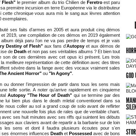
 Flesh"
le premier album du trio Chilien de
Feretro
est paru
 sa première incursion en terre Européenne via le distributeur
i cette chronique vous aura mis le sang aux lèvres attention
300 exemplaires.
uté ses faits d'armes en 2005 et aura produit cinq démos
 et 2019, une compilation de ces démos en 2019 également
t album déjà paru l'on ne va pas perdre de temps et je vais
y Destiny of Flesh"
aux fans d'
Autopsy
et aux démos de
HOR
écise de
Death
et non pas ses véritables albums ? Et bien tout
 son de ces dernières avec cet opus ici présent. Les trois
s la meilleure représentation de cette définition avec des titres
iffent sévère dans la fange avec des vocaux vraiment sales
The Ancient Horror"
ou
"In Agony"
.
GOD 
on ou donner l'impression de partir dans tous les sens mais
une telle sortie. A noter qu'arrive rapidement en cinquieme
otal
Autopsy
"The Hour of Death"
qui se termine par des
MANG
e lui bien plus dans le death mletal conventionel dans sa
SILE
de nous coller au sol a grand coup de solo avant de reflirter
nent une nouvelle fois plus de rales que de veritable chant.
ng avec ses huit minutes avec ses riffs qui suintent les débuts
sages aux claviers avant de repartir a la barbarie sur de loin
les les sens et dont il faudra plusieurs écoutes pour s'en
STOR
i ses énormes influences
Death
et
Possessed
avec de bons