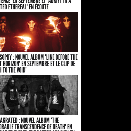
TENCE" EN SEPTEMBRE ET "ADRIFT IN A
TED ETHEREAL" EN ÉCOUTE
SOPHY : NOUVEL ALBUM "LINE BEFORE THE
T HORIZON" EN SEPTEMBRE ET LE CLIP DE
H TO THE VOID"
AKRATED : NOUVEL ALBUM "THE
ORABLE TRANSCENDENCE OF DEATH" EN