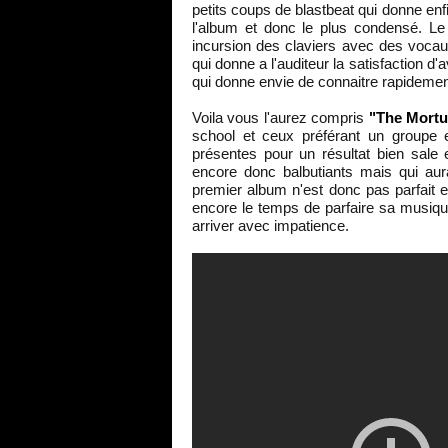
petits coups de blastbeat qui donne enfin
l'album et donc le plus condensé. Le
incursion des claviers avec des vocaux
qui donne a l'auditeur la satisfaction d
qui donne envie de connaitre rapidement
Voila vous l'aurez compris
"The Mortua
school et ceux préférant un groupe e
présentes pour un résultat bien sale
encore donc balbutiants mais qui au
premier album n'est donc pas parfait e
encore le temps de parfaire sa musiq
arriver avec impatience.