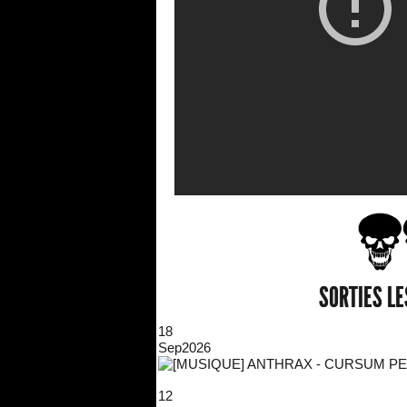
SORTIES L
18
Sep
2026
12