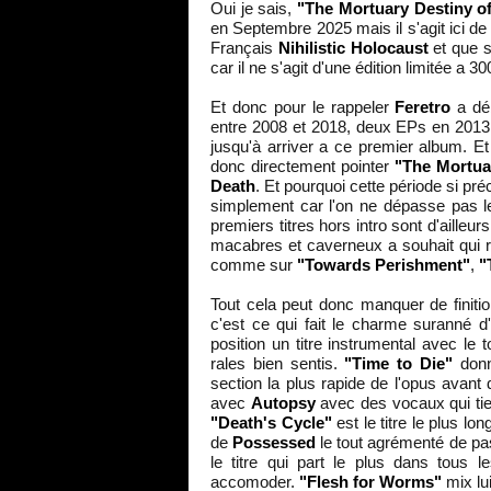
Oui je sais,
"The Mortuary Destiny of
en Septembre 2025 mais il s'agit ici de
Français
Nihilistic Holocaust
et que s
car il ne s'agit d'une édition limitée a 
Et donc pour le rappeler
Feretro
a déb
entre 2008 et 2018, deux EPs en 2013
jusqu'à arriver a ce premier album. E
donc directement pointer
"The Mortuar
Death
. Et pourquoi cette période si pr
simplement car l'on ne dépasse pas le
premiers titres hors intro sont d'ailleur
macabres et caverneux a souhait qui r
comme sur
"Towards Perishment"
,
"
Tout cela peut donc manquer de finiti
c'est ce qui fait le charme suranné d'
position un titre instrumental avec le t
rales bien sentis.
"Time to Die"
donn
section la plus rapide de l'opus avant 
avec
Autopsy
avec des vocaux qui tien
"Death's Cycle"
est le titre le plus lo
de
Possessed
le tout agrémenté de pas
le titre qui part le plus dans tous 
accomoder.
"Flesh for Worms"
mix lu