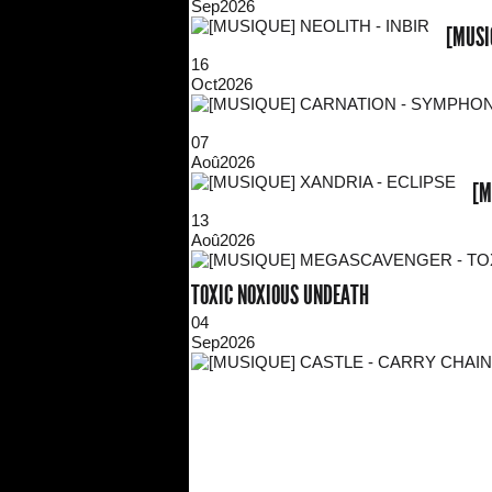
Sep
2026
[MUSI
16
Oct
2026
07
Aoû
2026
[M
13
Aoû
2026
TOXIC NOXIOUS UNDEATH
04
Sep
2026