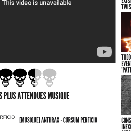
EXIS
TWIS
THEO
EVEN
"PAT
ES PLUS ATTENDUES MUSIQUE
[MUSIQUE] ANTHRAX - CURSUM PERFICIO
CONS
INEX