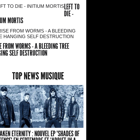
LEFT TO
DIE -
IUM MORTIS
E FROM WORMS - A BLEEDING TREE
ING SELF DESTRUCTION
TOP NEWS MUSIQUE
AKEN ETERNITY : NOUVEL EP "SHADES OF