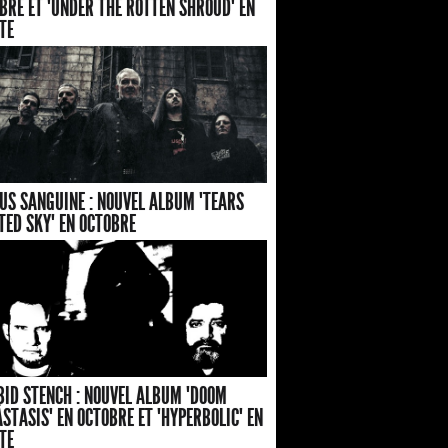
BRE ET "UNDER THE ROTTEN SHROUD" EN
TE
US SANGUINE : NOUVEL ALBUM "TEARS
TED SKY" EN OCTOBRE
ID STENCH : NOUVEL ALBUM "DOOM
STASIS" EN OCTOBRE ET "HYPERBOLIC" EN
TE