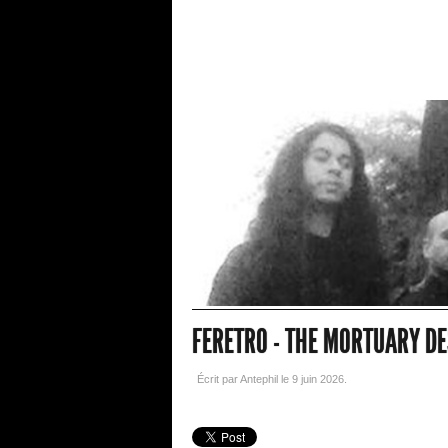
FERETRO - THE MORTUARY DE
Écrit par Antephil le
9 juin 2026
.