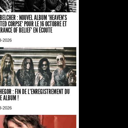
BELCHER : NOUVEL ALBUM "HEAVEN'S
TED CORPSE" POUR LE 16 OCTOBRE ET
ERANCE OF BELIEF" EN ÉCOUTE
8-2026
HEGOR : FIN DE L'ENREGISTREMENT DU
E ALBUM !
8-2026