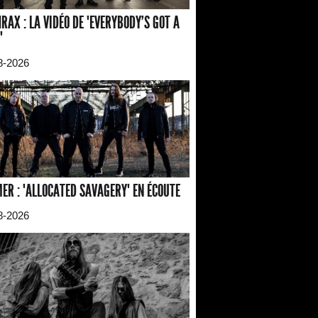
RAX : LA VIDÉO DE "EVERYBODY'S GOT A
"
8-2026
ER : "ALLOCATED SAVAGERY" EN ÉCOUTE
8-2026