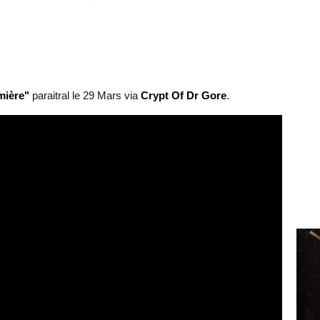
mière"
paraitral le 29 Mars via
Crypt Of Dr Gore
.