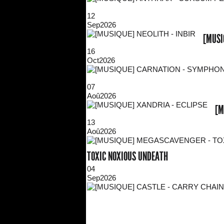
12
Sep
2026
[MUSI
16
Oct
2026
07
Aoû
2026
[M
13
Aoû
2026
TOXIC NOXIOUS UNDEATH
04
Sep
2026