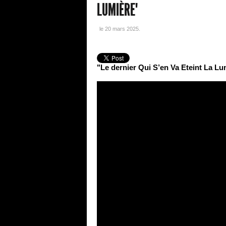
LUMIÈRE"
le
20 mars 2025
.
"Le dernier Qui S’en Va Eteint La Lu