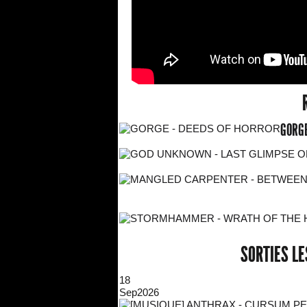
GORGE
SORTIES L
18
Sep
2026