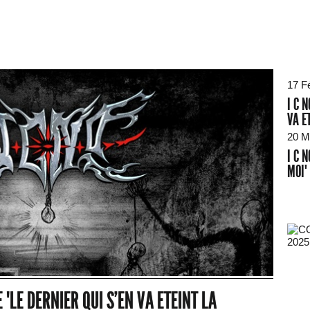
17 F
I C 
VA E
20 M
I C 
MOI"
2025
E "LE DERNIER QUI S'EN VA ETEINT LA