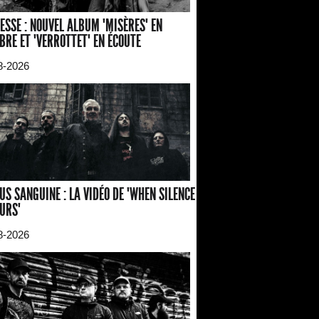
ESSE : NOUVEL ALBUM "MISÈRES" EN
BRE ET "VERROTTET" EN ÉCOUTE
8-2026
US SANGUINE : LA VIDÉO DE "WHEN SILENCE
URS"
8-2026