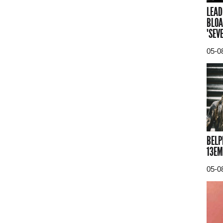
LEAD
BLOA
"SEV
05-0
BELP
13EM
05-0