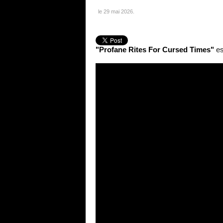
le
29 mai 2026
.
"Profane Rites For Cursed Times"
es