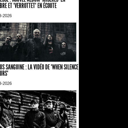
BRE ET "VERROTTET" EN ÉCOUTE
8-2026
US SANGUINE : LA VIDÉO DE "WHEN SILENCE
URS"
8-2026