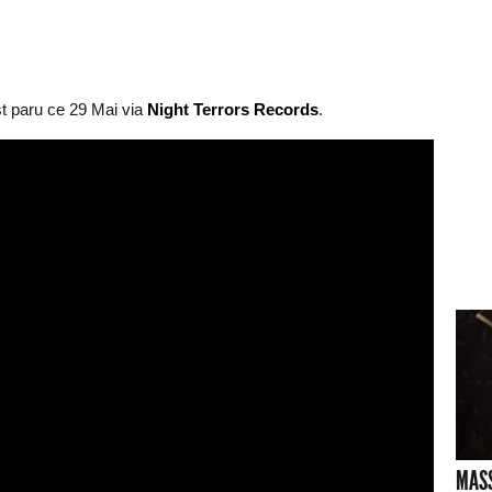
t paru ce 29 Mai via
Night Terrors Records
.
MASS