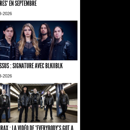
RES" EN SEPTEMBRE
8-2026
SSUS : SIGNATURE AVEC BLKIIBLK
8-2026
RAX : LA VIDÉO DE "EVERYBODY'S GOT A