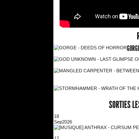
GORGE
SORTIES L
18
Sep
2026
12