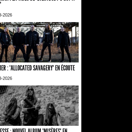
"
8-2026
ER : "ALLOCATED SAVAGERY" EN ÉCOUTE
8-2026
ESSE : NOUVEL ALBUM "MISÈRES" EN