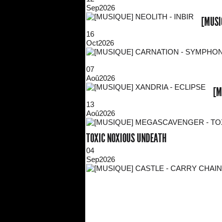
Sep
2026
[MUSI
16
Oct
2026
07
Aoû
2026
[M
13
Aoû
2026
TOXIC NOXIOUS UNDEATH
04
Sep
2026