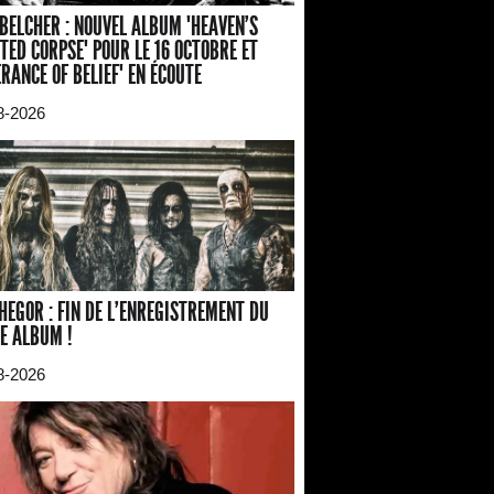
BELCHER : NOUVEL ALBUM "HEAVEN'S
TED CORPSE" POUR LE 16 OCTOBRE ET
ERANCE OF BELIEF" EN ÉCOUTE
8-2026
HEGOR : FIN DE L'ENREGISTREMENT DU
E ALBUM !
8-2026