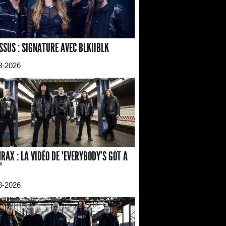
SSUS : SIGNATURE AVEC BLKIIBLK
8-2026
RAX : LA VIDÉO DE "EVERYBODY'S GOT A
"
8-2026