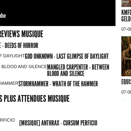
KMFD
GELD
07-0
REVIEWS MUSIQUE
 - DEEDS OF HORROR
GOD UNKNOWN - LAST GLIMPSE OF DAYLIGHT
MANGLED CARPENTER - BETWEEN
BLOOD AND SILENCE
EQUI
STORMHAMMER - WRATH OF THE HAMMER
07-0
ES PLUS ATTENDUES MUSIQUE
[MUSIQUE] ANTHRAX - CURSUM PERFICIO