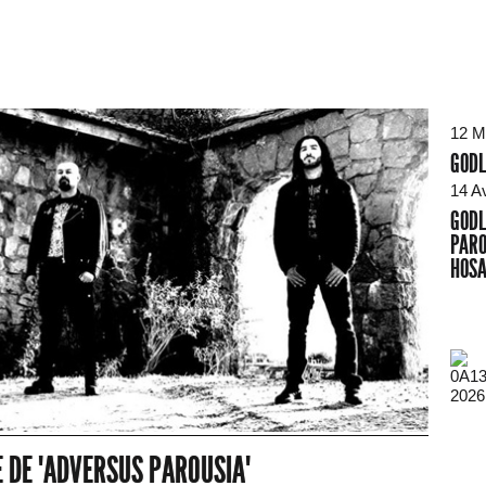
12 M
GODL
14 A
GODL
PARO
HOSA
2026
E DE "ADVERSUS PAROUSIA"