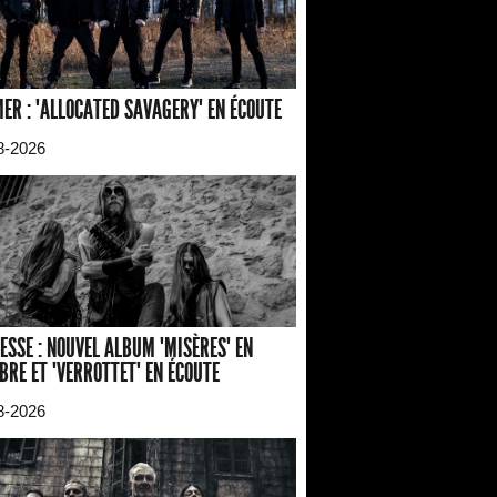
ER : "ALLOCATED SAVAGERY" EN ÉCOUTE
8-2026
ESSE : NOUVEL ALBUM "MISÈRES" EN
BRE ET "VERROTTET" EN ÉCOUTE
8-2026