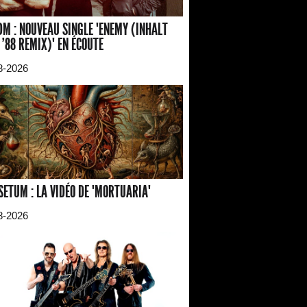
M : NOUVEAU SINGLE "ENEMY (INHALT
 '88 REMIX)" EN ÉCOUTE
8-2026
SETUM : LA VIDÉO DE "MORTUARIA"
8-2026