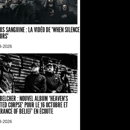
US SANGUINE : LA VIDÉO DE "WHEN SILENCE
URS"
8-2026
BELCHER : NOUVEL ALBUM "HEAVEN'S
TED CORPSE" POUR LE 16 OCTOBRE ET
ERANCE OF BELIEF" EN ÉCOUTE
8-2026