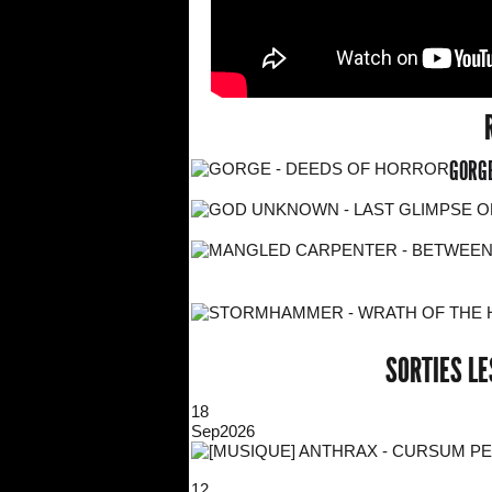
GORGE
SORTIES L
18
Sep
2026
12