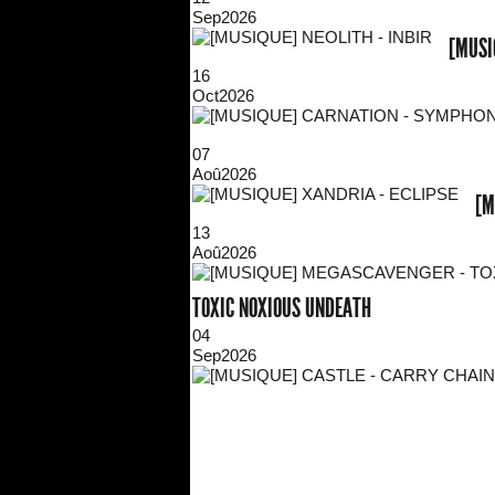
Sep
2026
[MUSI
16
Oct
2026
07
Aoû
2026
[M
13
Aoû
2026
TOXIC NOXIOUS UNDEATH
04
Sep
2026