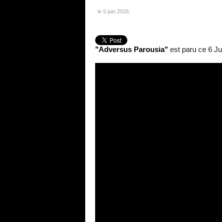
le
5 juin 2026
.
"Adversus Parousia"
est paru ce 6 Ju