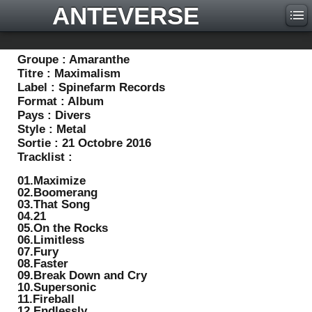
ANTEVERSE
Groupe :
Amaranthe
Titre :
Maximalism
Label :
Spinefarm Records
Format :
Album
Pays :
Divers
Style :
Metal
Sortie :
21 Octobre 2016
Tracklist :
01.Maximize
02.Boomerang
03.That Song
04.21
05.On the Rocks
06.Limitless
07.Fury
08.Faster
09.Break Down and Cry
10.Supersonic
11.Fireball
12.Endlessly