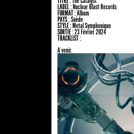
TITRE :
The Catalyst
LABEL :
Nuclear Blast Records
FORMAT :
Album
PAYS :
Suède
STYLE :
Metal Symphonique
SORTIE :
23 Février 2024
TRACKLIST :
A venir.