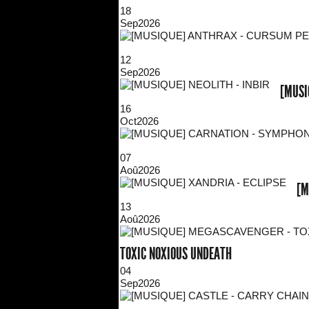
18
Sep
2026
12
Sep
2026
[MUSI
16
Oct
2026
07
Aoû
2026
[M
13
Aoû
2026
TOXIC NOXIOUS UNDEATH
04
Sep
2026