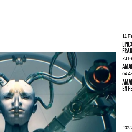
11 F
EPIC
FRAN
23 F
AMAR
04 A
AMAR
EN F
2023