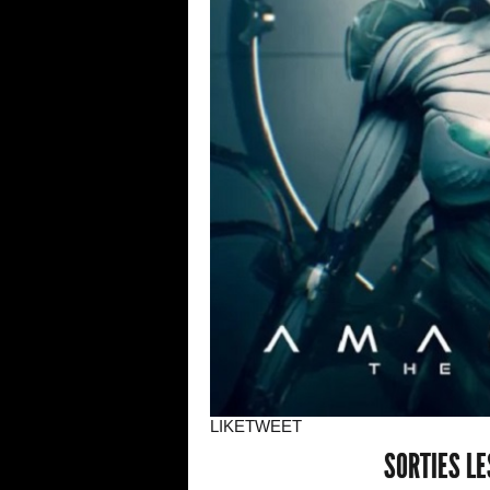
LIKE
TWEET
SORTIES L