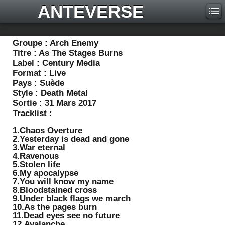
ANTEVERSE
Groupe :
Arch Enemy
Titre :
As The Stages Burns
Label :
Century Media
Format :
Live
Pays :
Suède
Style :
Death Metal
Sortie :
31 Mars 2017
Tracklist :
1.Chaos Overture
2.Yesterday is dead and gone
3.War eternal
4.Ravenous
5.Stolen life
6.My apocalypse
7.You will know my name
8.Bloodstained cross
9.Under black flags we march
10.As the pages burn
11.Dead eyes see no future
12.Avalanche