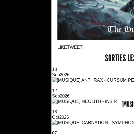
LIKE
TWEET
SORTIES L
18
Sep
2026
12
Sep
2026
[MUSI
16
Oct
2026
07