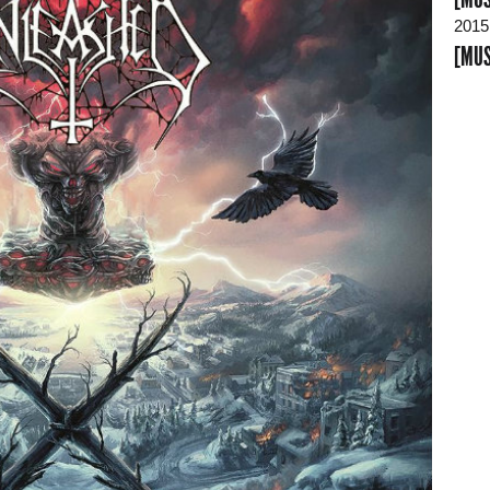
2015
[MUS