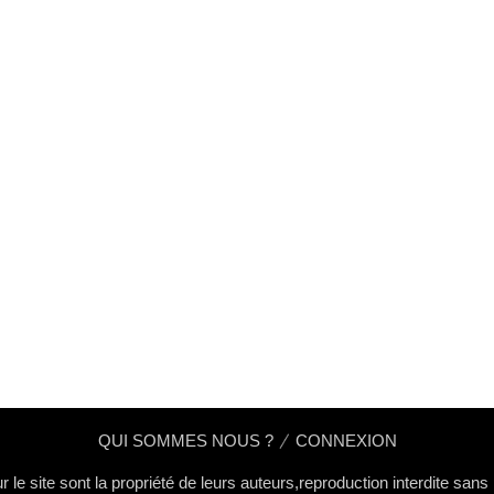
QUI SOMMES NOUS ?
CONNEXION
 le site sont la propriété de leurs auteurs,reproduction interdite san