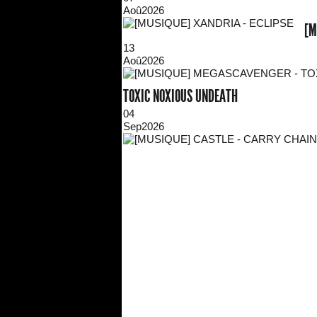
Aoû
2026
[M
13
Aoû
2026
TOXIC NOXIOUS UNDEATH
04
Sep
2026