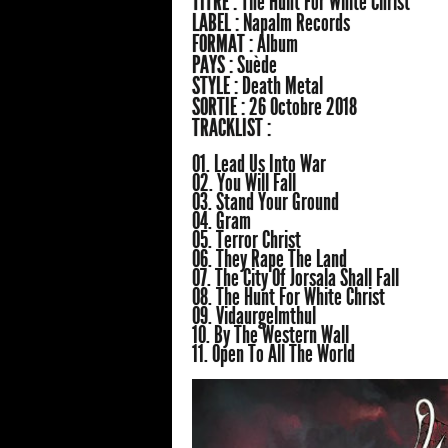
TITRE :
The Hunt For White Christ
LABEL :
Napalm Records
FORMAT :
Album
PAYS :
Suède
STYLE :
Death Metal
SORTIE :
26 Octobre 2018
TRACKLIST :
01. Lead Us Into War
02. You Will Fall
03. Stand Your Ground
04. Gram
05. Terror Christ
06. They Rape The Land
07. The City Of Jorsala Shall Fall
08. The Hunt For White Christ
09. Vidaurgelmthul
10. By The Western Wall
11. Open To All The World