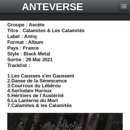
ANTEVERSE
Groupe :
Ascète
Titre :
Calamites & Les Calamités
Label :
Antiq
Format :
Album
Pays :
France
Style :
Black Metal
Sortie :
29 Mai 2021
Tracklist :
1.Les Causses s'en Gaussent
2.Danse de la Sénescence
3.Courroux du Lébérou
4.Sorlodais Huroux
5.Héritiers de l'Austérité
6.La Lanterne du Mort
7.Calamites & les Calamités