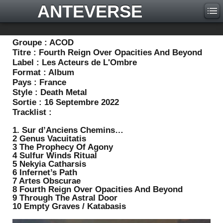
ANTEVERSE
Groupe :
ACOD
Titre :
Fourth Reign Over Opacities And Beyond
Label :
Les Acteurs de L'Ombre
Format :
Album
Pays :
France
Style :
Death Metal
Sortie :
16 Septembre 2022
Tracklist :
1. Sur d’Anciens Chemins…
2 Genus Vacuitatis
3 The Prophecy Of Agony
4 Sulfur Winds Ritual
5 Nekyia Catharsis
6 Infernet’s Path
7 Artes Obscurae
8 Fourth Reign Over Opacities And Beyond
9 Through The Astral Door
10 Empty Graves / Katabasis