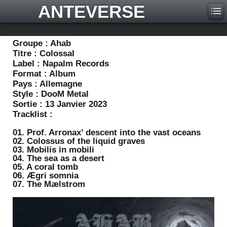
ANTEVERSE
Groupe :
Ahab
Titre :
Colossal
Label :
Napalm Records
Format :
Album
Pays :
Allemagne
Style :
DooM Metal
Sortie :
13 Janvier 2023
Tracklist :
01. Prof. Arronax’ descent into the vast oceans
02. Colossus of the liquid graves
03. Mobilis in mobili
04. The sea as a desert
05. A coral tomb
06. Ægri somnia
07. The Mælstrom