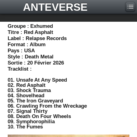
ANTEVERSE
Groupe :
Exhumed
Titre :
Red Asphalt
Label :
Relapse Records
Format :
Album
Pays :
USA
Style :
Death Metal
Sortie :
20 Février 2026
Tracklist :
01. Unsafe At Any Speed
02. Red Asphalt
03. Shock Trauma
04. Shovelhead
05. The Iron Graveyard
06. Crawling From the Wreckage
07. Signal Thirty
08. Death On Four Wheels
09. Symphorophilia
10. The Fumes