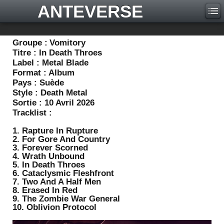
ANTEVERSE
Groupe :
Vomitory
Titre :
In Death Throes
Label :
Metal Blade
Format :
Album
Pays :
Suède
Style :
Death Metal
Sortie :
10 Avril 2026
Tracklist :
1. Rapture In Rupture
2. For Gore And Country
3. Forever Scorned
4. Wrath Unbound
5. In Death Throes
6. Cataclysmic Fleshfront
7. Two And A Half Men
8. Erased In Red
9. The Zombie War General
10. Oblivion Protocol