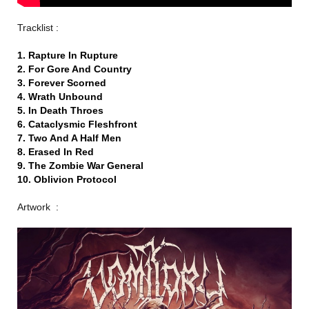
Tracklist :
1. Rapture In Rupture
2. For Gore And Country
3. Forever Scorned
4. Wrath Unbound
5. In Death Throes
6. Cataclysmic Fleshfront
7. Two And A Half Men
8. Erased In Red
9. The Zombie War General
10. Oblivion Protocol
Artwork :