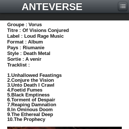
ANTEVERSE
Groupe :
Vorus
Titre :
Of Visions Conjured
Label :
Loud Rage Music
Format :
Album
Pays :
Riumanie
Style :
Death Metal
Sortie :
A venir
Tracklist :
1.Unhallowed Feastings
2.Conjure the Vision
3.Unto Death I Crawl
4.Foetid Fumes
5.Black Emptiness
6.Torment of Despair
7.Reaping Damnation
8.In Ominous Doom
9.The Ethereal Deep
10.The Prophecy