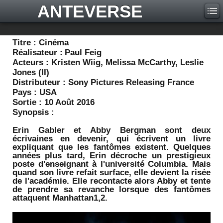
ANTEVERSE
Titre :
Cinéma
Réalisateur :
Paul Feig
Acteurs :
Kristen Wiig, Melissa McCarthy, Leslie
Jones (II)
Distributeur :
Sony Pictures Releasing France
Pays :
USA
Sortie :
10 Août 2016
Synopsis :
Erin Gabler et Abby Bergman sont deux
écrivaines en devenir, qui écrivent un livre
expliquant que les fantômes existent. Quelques
années plus tard, Erin décroche un prestigieux
poste d'enseignant à l'université Columbia. Mais
quand son livre refait surface, elle devient la risée
de l'académie. Elle recontacte alors Abby et tente
de prendre sa revanche lorsque des fantômes
attaquent Manhattan1,2.