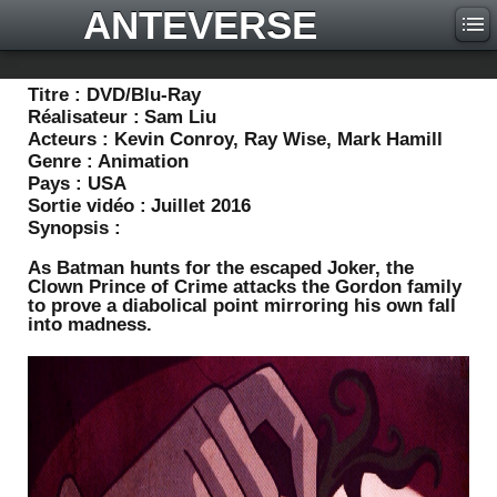
ANTEVERSE
Titre :
DVD/Blu-Ray
Réalisateur :
Sam Liu
Acteurs :
Kevin Conroy, Ray Wise, Mark Hamill
Genre :
Animation
Pays :
USA
Sortie vidéo :
Juillet 2016
Synopsis :
As Batman hunts for the escaped Joker, the
Clown Prince of Crime attacks the Gordon family
to prove a diabolical point mirroring his own fall
into madness.