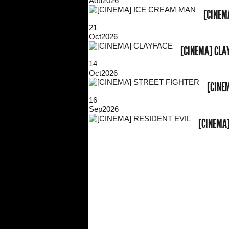
Aoû
2026
[CINEM
21
Oct
2026
[CINEMA] CLA
14
Oct
2026
[CINE
16
Sep
2026
[CINEMA]