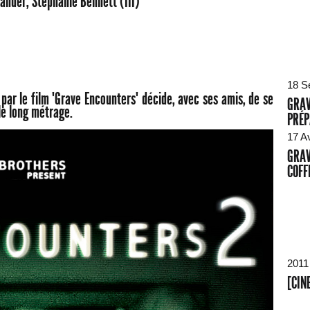
ander, Stephanie Bennett (III)
18 S
par le film "Grave Encounters" décide, avec ses amis, de se
GRAV
le long métrage.
PRÉP
17 A
GRAV
COFF
2011
[CIN