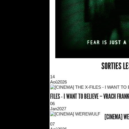
SORTIES L
14
Aoû
2026
FILES - I WANT TO BELIEVE – VRACH FRA
06
Jan
2027
[CINEMA] W
07