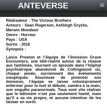
ANTEVERSE
Réalisateur :
The Vicious Brothers
Acteurs :
Sean Rogerson, Ashleigh Gryzko,
Merwin Mondesir
Genre :
Horreur
Pays :
USA
Sortie :
2016
Synopsis :
Lance Preston et l’équipe de l’émission Grave
Encounters, une télé-réalité autour de la chasse
aux fantômes, tournent un épisode dans l’hôpital
psychiatrique abandonné de Collingwood où,
chaque année, surviennent des événements
inexpliqués. Soucieuse de pimenter son
émission, l’équipe se laisse volontairement
enfermer pour la nuit et débute, caméra à la main,
son enquête paranormale. Tous vont vite réaliser
que le bâtiment n’est pas seulement hanté, mais
qu’il a sa vie propre, et aucune intention de les
laisser en sortir.