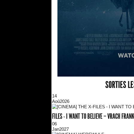
SORTIES L
14
Aoû
2026
FILES - I WANT TO BELIEVE – VRACH FRA
06
Jan
2027