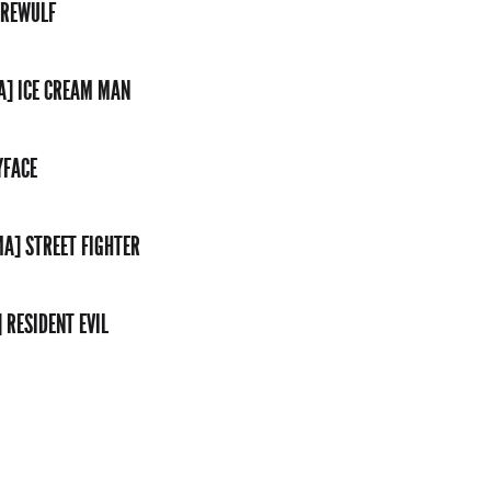
EREWULF
A] ICE CREAM MAN
YFACE
MA] STREET FIGHTER
 RESIDENT EVIL