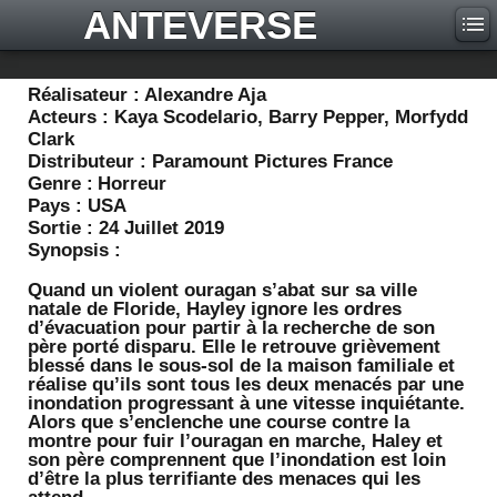
ANTEVERSE
Réalisateur :
Alexandre Aja
Acteurs :
Kaya Scodelario, Barry Pepper, Morfydd
Clark
Distributeur :
Paramount Pictures France
Genre :
Horreur
Pays :
USA
Sortie :
24 Juillet 2019
Synopsis :
Quand un violent ouragan s’abat sur sa ville
natale de Floride, Hayley ignore les ordres
d’évacuation pour partir à la recherche de son
père porté disparu. Elle le retrouve grièvement
blessé dans le sous-sol de la maison familiale et
réalise qu’ils sont tous les deux menacés par une
inondation progressant à une vitesse inquiétante.
Alors que s’enclenche une course contre la
montre pour fuir l’ouragan en marche, Haley et
son père comprennent que l’inondation est loin
d’être la plus terrifiante des menaces qui les