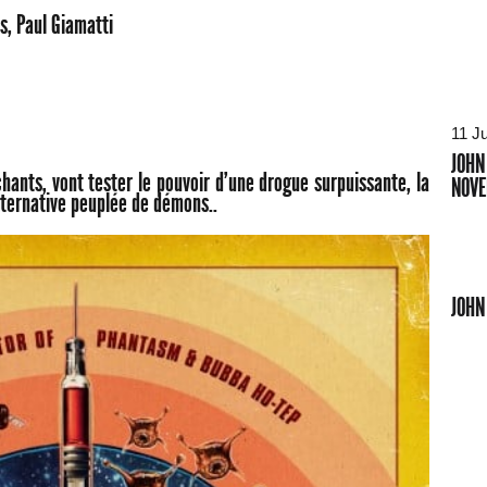
s, Paul Giamatti
11 Ju
JOHN
hants, vont tester le pouvoir d’une drogue surpuissante, la
NOVE
alternative peuplée de démons..
JOHN