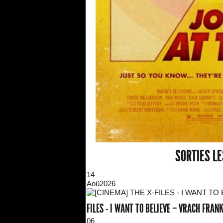
SORTIES L
14
Aoû
2026
FILES - I WANT TO BELIEVE – VRACH FRA
06