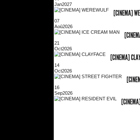
Jan
2027
[CINEMA] W
07
Aoû
2026
[CINEM
21
Oct
2026
[CINEMA] CLA
14
Oct
2026
[CINE
16
Sep
2026
[CINEMA]