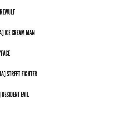
EREWULF
A] ICE CREAM MAN
YFACE
MA] STREET FIGHTER
 RESIDENT EVIL