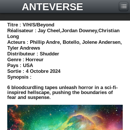
ANTEVERSE
Titre :
V/H/S/Beyond
Réalisateur :
Jay Cheel,Jordan Downey,Christian
Long
Acteurs :
Phillip Andre, Botello, Jolene Andersen,
Tyler Andrews
Distributeur :
Shudder
Genre :
Horreur
Pays :
USA
Sortie :
4 Octobre 2024
Synopsis :
6 bloodcurdling tapes unleash horror in a sci-fi-
inspired hellscape, pushing the boundaries of
fear and suspense.