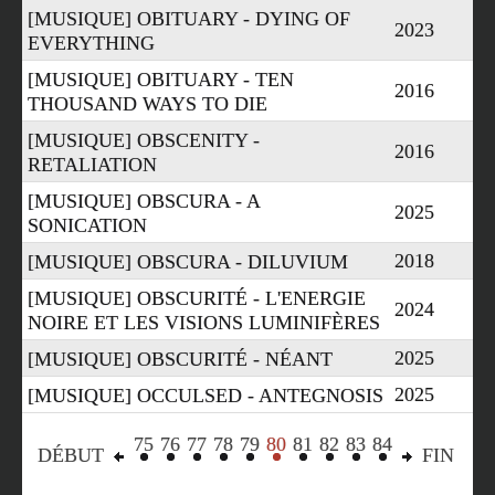
[MUSIQUE] OBITUARY - DYING OF
2023
EVERYTHING
[MUSIQUE] OBITUARY - TEN
2016
THOUSAND WAYS TO DIE
[MUSIQUE] OBSCENITY -
2016
RETALIATION
[MUSIQUE] OBSCURA - A
2025
SONICATION
2018
[MUSIQUE] OBSCURA - DILUVIUM
[MUSIQUE] OBSCURITÉ - L'ENERGIE
2024
NOIRE ET LES VISIONS LUMINIFÈRES
2025
[MUSIQUE] OBSCURITÉ - NÉANT
2025
[MUSIQUE] OCCULSED - ANTEGNOSIS
75
76
77
78
79
80
81
82
83
84
«
»
DÉBUT
FIN