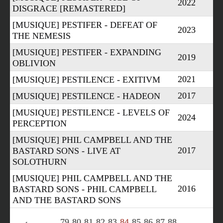
2022
DISGRACE [REMASTERED]
[MUSIQUE] PESTIFER - DEFEAT OF
2023
THE NEMESIS
[MUSIQUE] PESTIFER - EXPANDING
2019
OBLIVION
2021
[MUSIQUE] PESTILENCE - EXITIVM
2017
[MUSIQUE] PESTILENCE - HADEON
[MUSIQUE] PESTILENCE - LEVELS OF
2024
PERCEPTION
[MUSIQUE] PHIL CAMPBELL AND THE
2017
BASTARD SONS - LIVE AT
SOLOTHURN
[MUSIQUE] PHIL CAMPBELL AND THE
2016
BASTARD SONS - PHIL CAMPBELL
AND THE BASTARD SONS
79
80
81
82
83
84
85
86
87
88
«
»