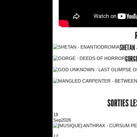
SHETAN 
GORGE
SORTIES L
18
Sep
2026
12