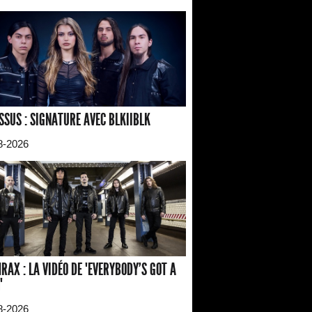
SSUS : SIGNATURE AVEC BLKIIBLK
8-2026
RAX : LA VIDÉO DE "EVERYBODY'S GOT A
"
8-2026