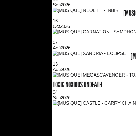
Sep
2026
[MUSI
16
Oct
2026
07
Aoû
2026
[M
13
Aoû
2026
TOXIC NOXIOUS UNDEATH
04
Sep
2026