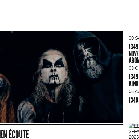
30 S
1349
NOVE
ABOM
03 O
1349
KING
06 A
1349
 EN ÉCOUTE
2025