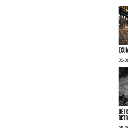
EXUM
05-0
DÉTR
OCTO
05-0