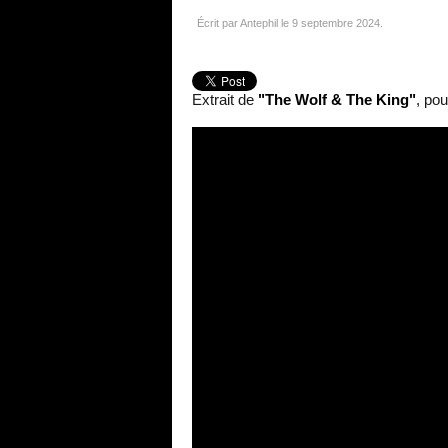
Écrit par Antephil le
9 septembre 2024
.
Extrait de
"The Wolf & The King"
, pou