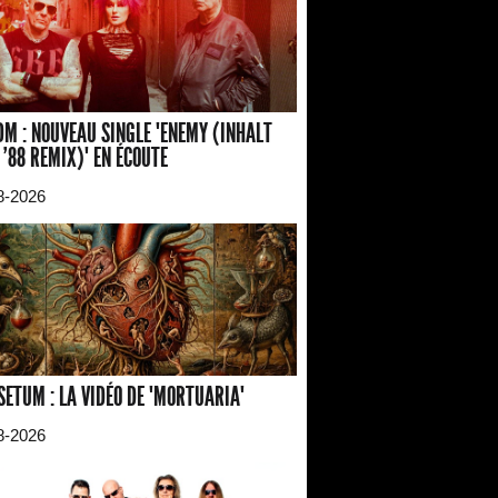
M : NOUVEAU SINGLE "ENEMY (INHALT
 '88 REMIX)" EN ÉCOUTE
8-2026
SETUM : LA VIDÉO DE "MORTUARIA"
8-2026