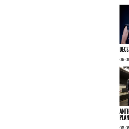
DECE
06-0
ANTH
PLAN
06-0