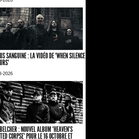
US SANGUINE : LA VIDÉO DE "WHEN SILENCE
URS"
8-2026
BELCHER : NOUVEL ALBUM "HEAVEN'S
TED CORPSE" POUR LE 16 OCTOBRE ET