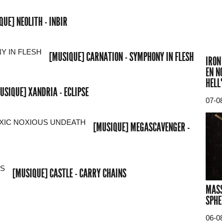
QUE] NEOLITH - INBIR
[MUSIQUE] CARNATION - SYMPHONY IN FLESH
IRON
EN N
HELL
USIQUE] XANDRIA - ECLIPSE
07-0
[MUSIQUE] MEGASCAVENGER -
[MUSIQUE] CASTLE - CARRY CHAINS
MASS
SPHE
06-0