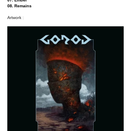
07. Ember
08. Remains
Artwork :