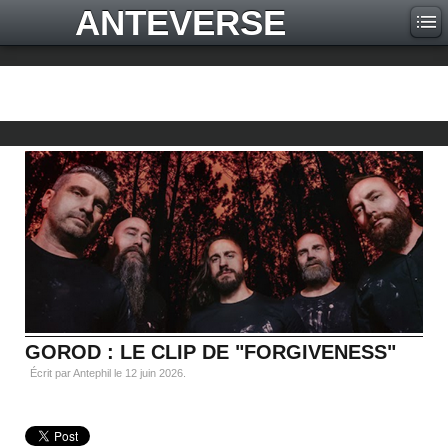
ANTEVERSE
GOROD : LE CLIP DE "FORGIVENESS"
Écrit par Antephil le
12 juin 2026
.