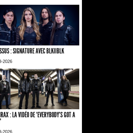
SSUS : SIGNATURE AVEC BLKIIBLK
8-2026
RAX : LA VIDÉO DE "EVERYBODY'S GOT A
"
8-2026