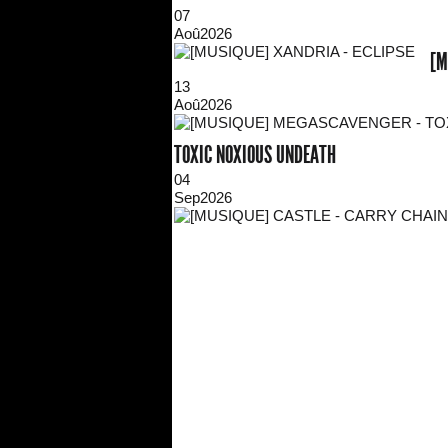
07
Aoû
2026
[M
13
Aoû
2026
TOXIC NOXIOUS UNDEATH
04
Sep
2026