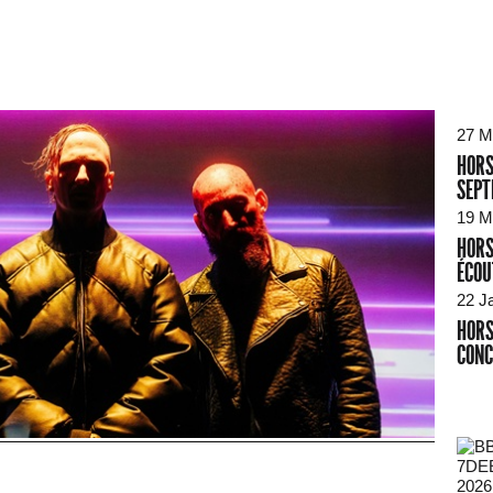
27 M
HORS
SEPT
19 M
HORS
ÉCOU
22 J
HORS
CONC
2026