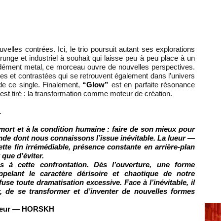
elles contrées. Ici, le trio poursuit autant ses explorations
unge et industriel à souhait qui laisse peu à peu place à un
ndément metal, ce morceau ouvre de nouvelles perspectives.
tes et contrastées qui se retrouvent également dans l’univers
de ce single. Finalement,
“Glow”
est en parfaite résonance
 est tiré : la transformation comme moteur de création.
.
mort et à la condition humaine : faire de son mieux pour
nde dont nous connaissons l’issue inévitable. La lueur —
te fin irrémédiable, présence constante en arrière-plan
 que d’éviter.
 à cette confrontation. Dès l’ouverture, une forme
pelant le caractère dérisoire et chaotique de notre
fuse toute dramatisation excessive. Face à l’inévitable, il
er, de se transformer et d’inventer de nouvelles formes
siteur — HORSKH