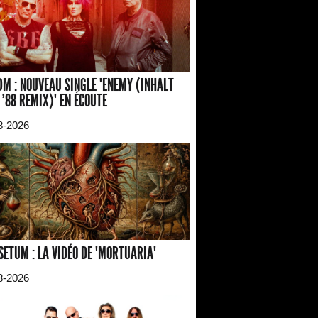
M : NOUVEAU SINGLE "ENEMY (INHALT
 '88 REMIX)" EN ÉCOUTE
8-2026
SETUM : LA VIDÉO DE "MORTUARIA"
8-2026