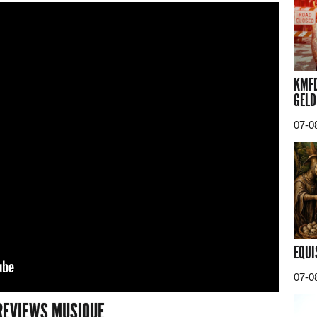
KMFD
GELD
07-0
EQUI
07-0
REVIEWS MUSIQUE