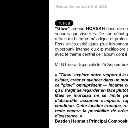
Écrit par Communiqué le
9 juin 2026
.
“Glow”
amène
HORSKH
dans de nouv
sonores que visuelles. De son début gr
refrain mid-tempo mélodique et profo
Possibilités esthétiques plus foisonnan
cyberpunk intense du clip multicolore 
avec le thème central de l’album dont il
MTNT sera disponible le 25 Septembre
« "Glow" explore notre rapport à la 
exister, créer et avancer dans un mo
ce "glow" omniprésent — incarne cet
qu’il s’agit de regarder en face plutôt
Mais le morceau ne se limite pas
d’absurdité assumée s’impose, rap
condition. Cette lucidité ironique, re
reste encore la possibilité de cré
d’existence. »
Bastien Hennaut Principal Compo