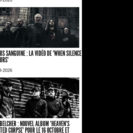
US SANGUINE : LA VIDÉO DE "WHEN SILENCE
URS"
8-2026
BELCHER : NOUVEL ALBUM "HEAVEN'S
TED CORPSE" POUR LE 16 OCTOBRE ET