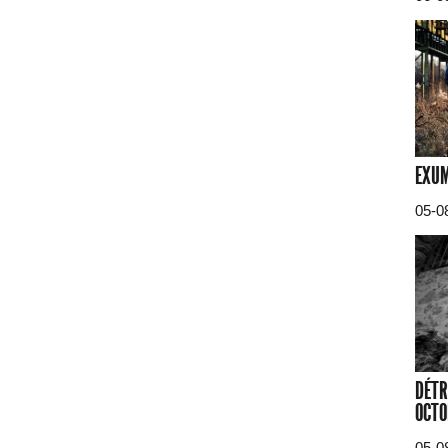
EXUM
05-0
DÉTR
OCTO
05-0