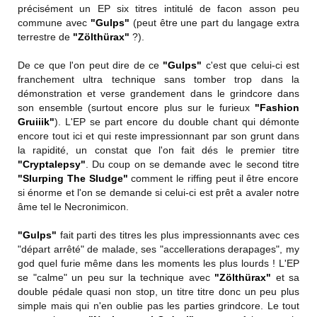
précisément un EP six titres intitulé de facon asson peu
commune avec
"Gulps"
(peut être une part du langage extra
terrestre de
"Zölthürax"
?).
De ce que l'on peut dire de ce
"Gulps"
c'est que celui-ci est
franchement ultra technique sans tomber trop dans la
démonstration et verse grandement dans le grindcore dans
son ensemble (surtout encore plus sur le furieux
"Fashion
Gruiiik"
). L'EP se part encore du double chant qui démonte
encore tout ici et qui reste impressionnant par son grunt dans
la rapidité, un constat que l'on fait dés le premier titre
"Cryptalepsy"
. Du coup on se demande avec le second titre
"Slurping The Sludge"
comment le riffing peut il être encore
si énorme et l'on se demande si celui-ci est prêt a avaler notre
âme tel le Necronimicon.
"Gulps"
fait parti des titres les plus impressionnants avec ces
"départ arrêté" de malade, ses "accellerations derapages", my
god quel furie même dans les moments les plus lourds ! L'EP
se "calme" un peu sur la technique avec
"Zölthürax"
et sa
double pédale quasi non stop, un titre titre donc un peu plus
simple mais qui n'en oublie pas les parties grindcore. Le tout