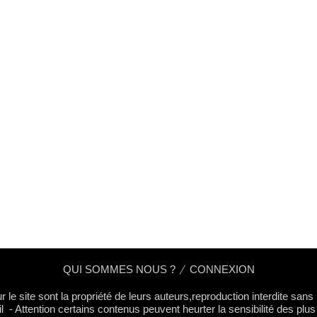
QUI SOMMES NOUS ?
CONNEXION
 le site sont la propriété de leurs auteurs,reproduction interdite san
l - Attention certains contenus peuvent heurter la sensibilité des plus