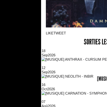
LIKE
TWEET
SORTIES L
18
Sep
2026
12
Sep
2026
[MUSI
16
Oct
2026
07
Aoû
2026