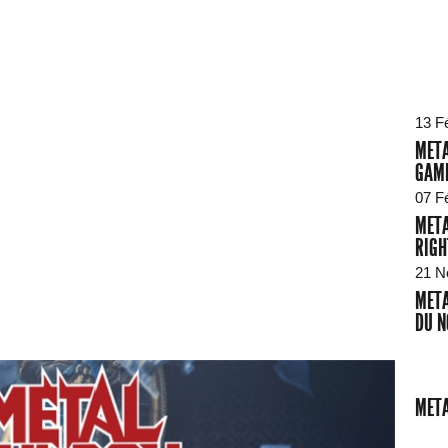
13 F
META
GAME
07 F
META
RIGH
21 N
META
DU N
META