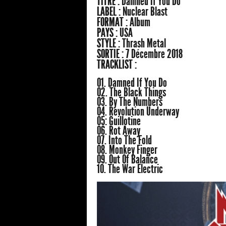
TITRE :
Damned If You Do
LABEL :
Nuclear Blast
FORMAT :
Album
PAYS :
USA
STYLE :
Thrash Metal
SORTIE :
7 Décembre 2018
TRACKLIST :
01. Damned If You Do
02. The Black Things
03. By The Numbers
04. Revolution Underway
05: Guillotine
06. Rot Away
07. Into The Fold
08. Monkey Finger
09. Out Of Balance
10. The War Electric