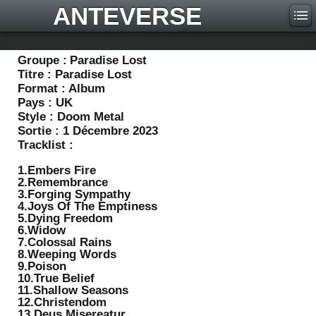
ANTEVERSE
Groupe :
Paradise Lost
Titre :
Paradise Lost
Format :
Album
Pays :
UK
Style :
Doom Metal
Sortie :
1 Décembre 2023
Tracklist :
1.Embers Fire
2.Remembrance
3.Forging Sympathy
4.Joys Of The Emptiness
5.Dying Freedom
6.Widow
7.Colossal Rains
8.Weeping Words
9.Poison
10.True Belief
11.Shallow Seasons
12.Christendom
13.Deus Misereatur