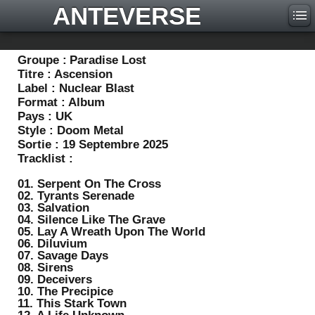
ANTEVERSE
Groupe :
Paradise Lost
Titre :
Ascension
Label :
Nuclear Blast
Format :
Album
Pays :
UK
Style :
Doom Metal
Sortie :
19 Septembre 2025
Tracklist :
01. Serpent On The Cross
02. Tyrants Serenade
03. Salvation
04. Silence Like The Grave
05. Lay A Wreath Upon The World
06. Diluvium
07. Savage Days
08. Sirens
09. Deceivers
10. The Precipice
11. This Stark Town