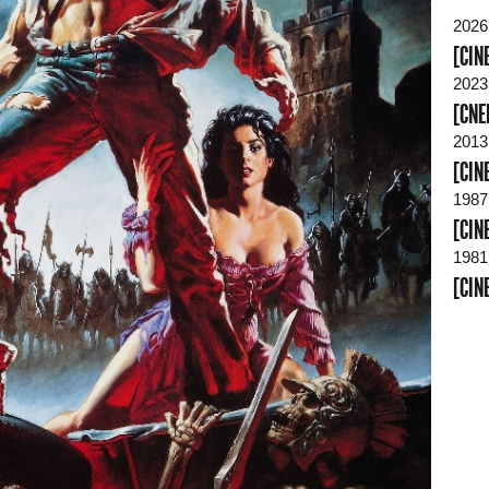
2026
[CIN
2023
[CNE
2013
[CIN
1987
[CIN
1981
[CIN