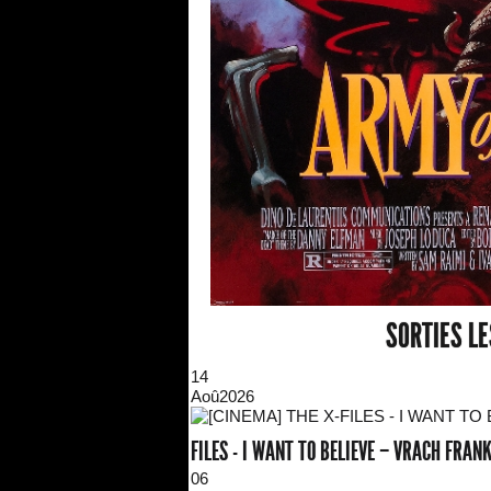
SORTIES L
14
Aoû
2026
FILES - I WANT TO BELIEVE – VRACH FRA
06