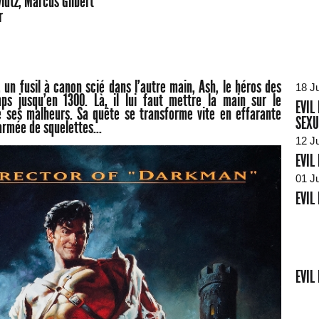
idtz, Marcus Gilbert
r
un fusil à canon scié dans l'autre main, Ash, le héros des
18 J
ps jusqu'en 1300. Là, il lui faut mettre la main sur le
EVIL
e ses malheurs. Sa quête se transforme vite en effarante
SEXU
armée de squelettes...
12 J
EVIL
01 J
EVIL
EVIL