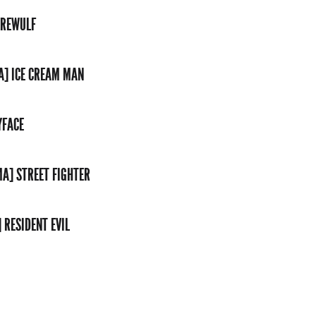
EREWULF
A] ICE CREAM MAN
YFACE
MA] STREET FIGHTER
 RESIDENT EVIL