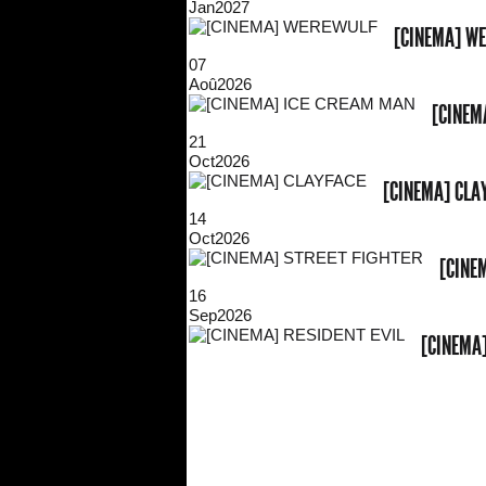
Jan
2027
[CINEMA] W
07
Aoû
2026
[CINEM
21
Oct
2026
[CINEMA] CLA
14
Oct
2026
[CINE
16
Sep
2026
[CINEMA]