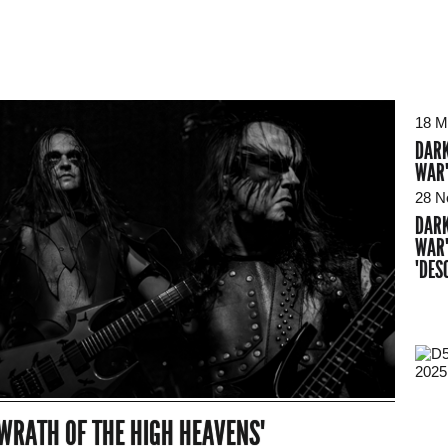
18 M
DARK
WAR
28 N
DARK
WAR"
"DES
2025
"WRATH OF THE HIGH HEAVENS"