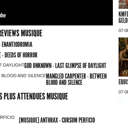
KMFD
GELD
REVIEWS MUSIQUE
07-0
- ENANTIODROMIA
 - DEEDS OF HORROR
GOD UNKNOWN - LAST GLIMPSE OF DAYLIGHT
MANGLED CARPENTER - BETWEEN
EQUI
BLOOD AND SILENCE
07-0
ES PLUS ATTENDUES MUSIQUE
[MUSIQUE] ANTHRAX - CURSUM PERFICIO