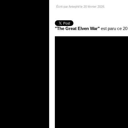
Écrit par Antephil le
20 février 2026
.
"The Great Elven War"
est paru ce 20