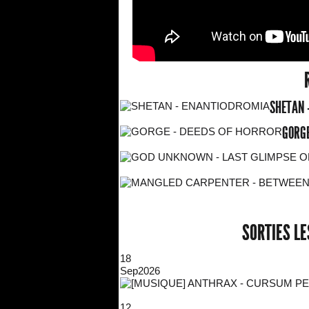
SHETAN 
GORGE
SORTIES L
18
Sep
2026
12