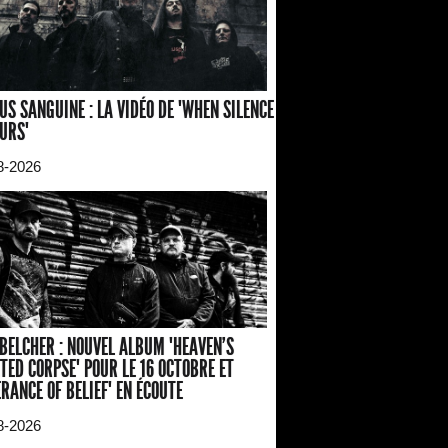
US SANGUINE : LA VIDÉO DE "WHEN SILENCE
URS"
8-2026
BELCHER : NOUVEL ALBUM "HEAVEN'S
TED CORPSE" POUR LE 16 OCTOBRE ET
ERANCE OF BELIEF" EN ÉCOUTE
8-2026