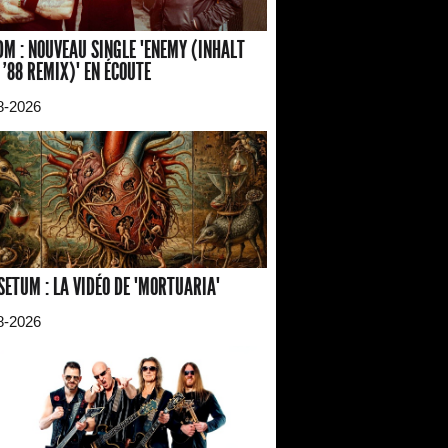
M : NOUVEAU SINGLE "ENEMY (INHALT
 '88 REMIX)" EN ÉCOUTE
8-2026
SETUM : LA VIDÉO DE "MORTUARIA"
8-2026