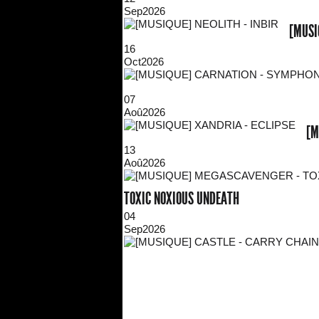
Sep
2026
[MUSI
16
Oct
2026
07
Aoû
2026
[M
13
Aoû
2026
TOXIC NOXIOUS UNDEATH
04
Sep
2026