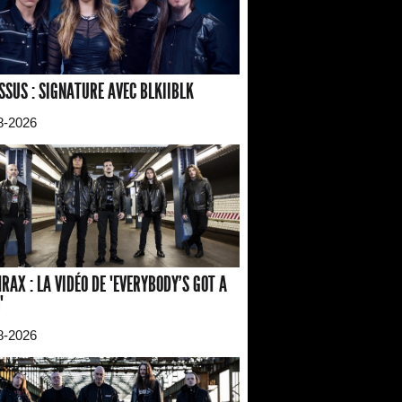
SSUS : SIGNATURE AVEC BLKIIBLK
8-2026
RAX : LA VIDÉO DE "EVERYBODY'S GOT A
"
8-2026