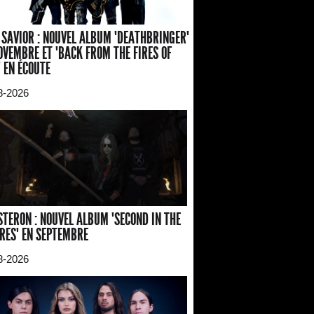
 SAVIOR : NOUVEL ALBUM "DEATHBRINGER"
OVEMBRE ET "BACK FROM THE FIRES OF
" EN ÉCOUTE
8-2026
TERON : NOUVEL ALBUM "SECOND IN THE
RES" EN SEPTEMBRE
8-2026