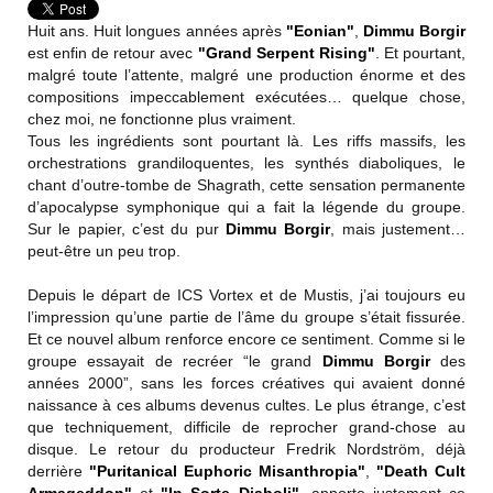
Huit ans. Huit longues années après
"Eonian"
,
Dimmu Borgir
est enfin de retour avec
"Grand Serpent Rising"
. Et pourtant,
malgré toute l’attente, malgré une production énorme et des
compositions impeccablement exécutées… quelque chose,
chez moi, ne fonctionne plus vraiment.
Tous les ingrédients sont pourtant là. Les riffs massifs, les
orchestrations grandiloquentes, les synthés diaboliques, le
chant d’outre-tombe de Shagrath, cette sensation permanente
d’apocalypse symphonique qui a fait la légende du groupe.
Sur le papier, c’est du pur
Dimmu Borgir
, mais justement…
peut-être un peu trop.
Depuis le départ de ICS Vortex et de Mustis, j’ai toujours eu
l’impression qu’une partie de l’âme du groupe s’était fissurée.
Et ce nouvel album renforce encore ce sentiment. Comme si le
groupe essayait de recréer “le grand
Dimmu Borgir
des
années 2000”, sans les forces créatives qui avaient donné
naissance à ces albums devenus cultes. Le plus étrange, c’est
que techniquement, difficile de reprocher grand-chose au
disque. Le retour du producteur Fredrik Nordström, déjà
derrière
"Puritanical Euphoric Misanthropia"
,
"Death Cult