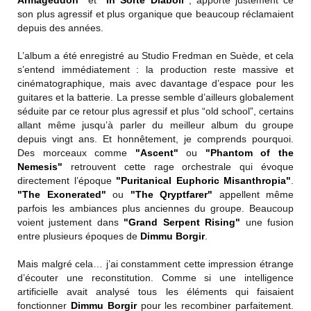
Armageddon"
et
"In Sorte Diaboli"
, apporte justement ce
son plus agressif et plus organique que beaucoup réclamaient
depuis des années.
L’album a été enregistré au Studio Fredman en Suède, et cela
s’entend immédiatement : la production reste massive et
cinématographique, mais avec davantage d’espace pour les
guitares et la batterie. La presse semble d’ailleurs globalement
séduite par ce retour plus agressif et plus “old school”, certains
allant même jusqu’à parler du meilleur album du groupe
depuis vingt ans. Et honnêtement, je comprends pourquoi.
Des morceaux comme
"Ascent"
ou
"Phantom of the
Nemesis"
retrouvent cette rage orchestrale qui évoque
directement l’époque
"Puritanical Euphoric Misanthropia"
.
"The Exonerated"
ou
"The Qryptfarer"
appellent même
parfois les ambiances plus anciennes du groupe. Beaucoup
voient justement dans
"Grand Serpent Rising"
une fusion
entre plusieurs époques de
Dimmu Borgir
.
Mais malgré cela… j’ai constamment cette impression étrange
d’écouter une reconstitution. Comme si une intelligence
artificielle avait analysé tous les éléments qui faisaient
fonctionner
Dimmu Borgir
pour les recombiner parfaitement.