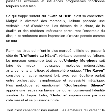
passages extrêmes et influences progressives fonctionne
toujours aussi bien.
Ce qui frappe surtout sur
"Gate of Hell"
, c'est sa cohérence.
Malgré la diversité des morceaux, l'album possède une
véritable unité d'ambiance. Les thèmes de la chute, de la
dualité et des ténèbres intérieures parcourent l'ensemble du
disque et renforcent cette impression d'œuvre pensée comme
un tout.
Parmi les titres qui m'ont le plus marqué, difficile de passer à
côté de
"L'offrande au Néant"
, véritable sommet de l'album.
Le morceau concentre tout ce qu'
Unlucky Morpheus
sait
faire de mieux : puissance, mélodies mémorables,
arrangements ambitieux et atmosphère épique.
"The Raven"
constitue un autre moment fort, avec son équilibre parfait
entre orchestration symphonique et agressivité métallique.
Plus mélodique et émotionnel,
"Godforsaken Silence"
apporte une respiration bienvenue tout en conservant l'identité
sombre du disque. Enfin,
"Onikobe"
impressionne par son
côté massif et sa puissance brute.
Tout n'est cependant pas parfait. Les amateurs du versant le