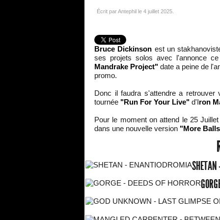
Écrit par Antephil le
4 juillet 2025
.
Bruce Dickinson
est un stakhanoviste
ses projets solos avec l'annonce c
Mandrake Project"
date a peine de l'an
promo.
Donc il faudra s'attendre a retrouver
tournée
"Run For Your Live"
d'I
ron M
Pour le moment on attend le 25 Juille
dans une nouvelle version
"More Balls
SHETAN 
GORGE