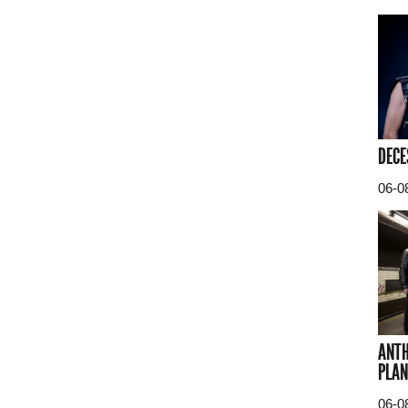
DECE
06-0
ANTH
PLAN
06-0