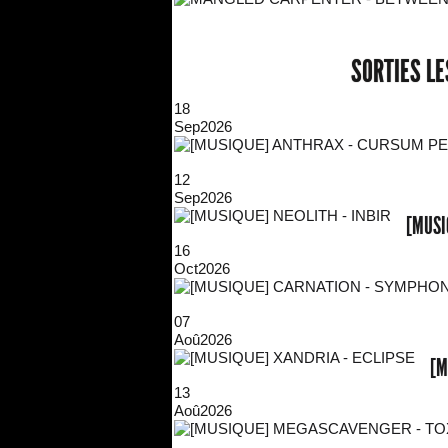
SORTIES L
18
Sep
2026
12
Sep
2026
[MUSI
16
Oct
2026
07
Aoû
2026
[M
13
Aoû
2026