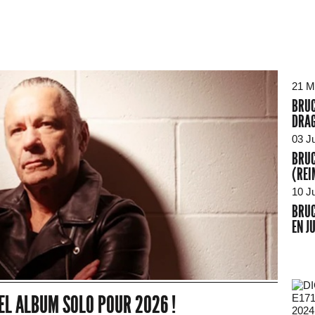
21 M
BRUC
DRAG
03 Ju
BRUC
(REI
10 J
BRUC
EN J
EL ALBUM SOLO POUR 2026 !
2024