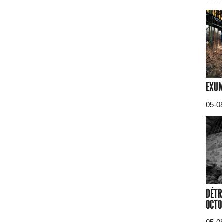
EXUM
05-0
DÉTR
OCTO
05-0