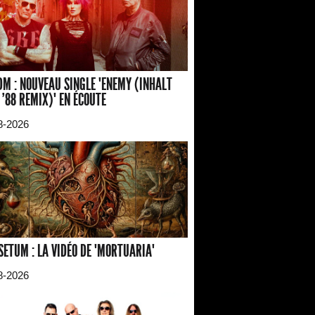
M : NOUVEAU SINGLE "ENEMY (INHALT
 '88 REMIX)" EN ÉCOUTE
8-2026
SETUM : LA VIDÉO DE "MORTUARIA"
8-2026