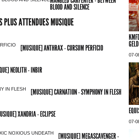
MANGLED CARPENTER - BETWEEN
BLOOD AND SILENCE
ES PLUS ATTENDUES MUSIQUE
KMFD
GELD
[MUSIQUE] ANTHRAX - CURSUM PERFICIO
07-0
QUE] NEOLITH - INBIR
[MUSIQUE] CARNATION - SYMPHONY IN FLESH
EQUI
USIQUE] XANDRIA - ECLIPSE
07-0
[MUSIQUE] MEGASCAVENGER -