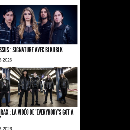
SSUS : SIGNATURE AVEC BLKIIBLK
8-2026
RAX : LA VIDÉO DE "EVERYBODY'S GOT A
"
8-2026