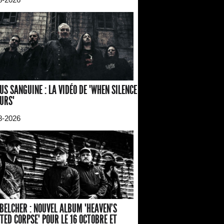
US SANGUINE : LA VIDÉO DE "WHEN SILENCE
URS"
8-2026
BELCHER : NOUVEL ALBUM "HEAVEN'S
TED CORPSE" POUR LE 16 OCTOBRE ET