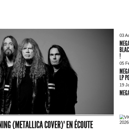
03 A
MEGA
BLAC
!
05 F
MEGA
LP P
19 J
MEGA
NING (METALLICA COVER)" EN ÉCOUTE
2026