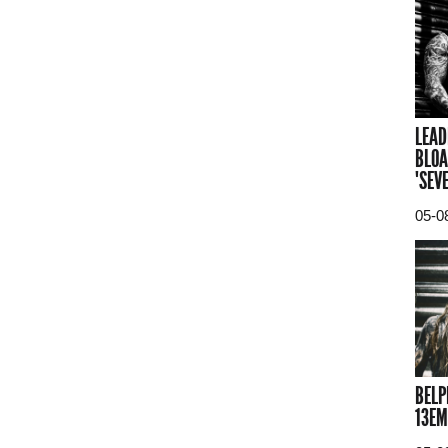
LEAD
BLOA
"SEV
05-0
BELP
13EM