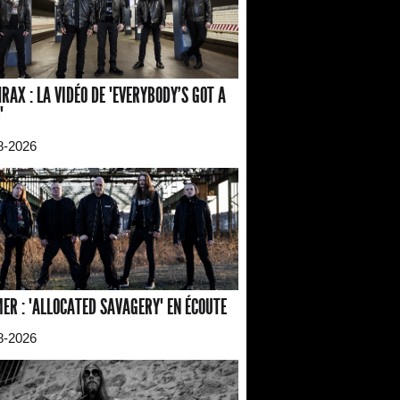
RAX : LA VIDÉO DE "EVERYBODY'S GOT A
"
8-2026
ER : "ALLOCATED SAVAGERY" EN ÉCOUTE
8-2026