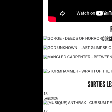
GORGE
SORTIES L
18
Sep
2026
12