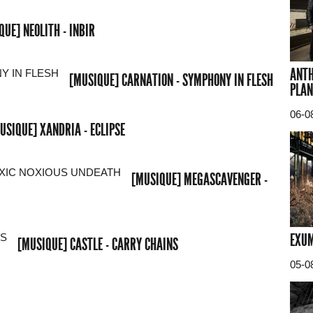
QUE] NEOLITH - INBIR
ANTH
[MUSIQUE] CARNATION - SYMPHONY IN FLESH
PLAN
06-0
USIQUE] XANDRIA - ECLIPSE
[MUSIQUE] MEGASCAVENGER -
EXUM
[MUSIQUE] CASTLE - CARRY CHAINS
05-0