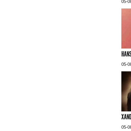
05-0
HANS
05-0
XAND
05-0