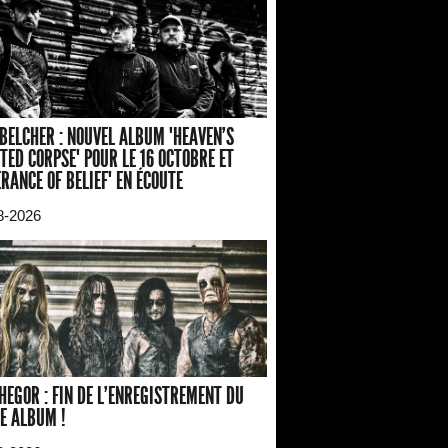
BELCHER : NOUVEL ALBUM "HEAVEN'S
TED CORPSE" POUR LE 16 OCTOBRE ET
ERANCE OF BELIEF" EN ÉCOUTE
8-2026
HEGOR : FIN DE L'ENREGISTREMENT DU
E ALBUM !