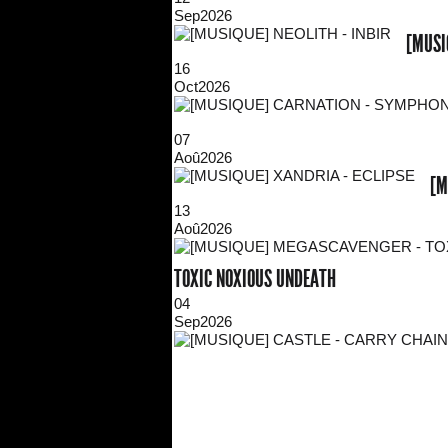
Sep
2026
[MUSI
16
Oct
2026
07
Aoû
2026
[M
13
Aoû
2026
TOXIC NOXIOUS UNDEATH
04
Sep
2026