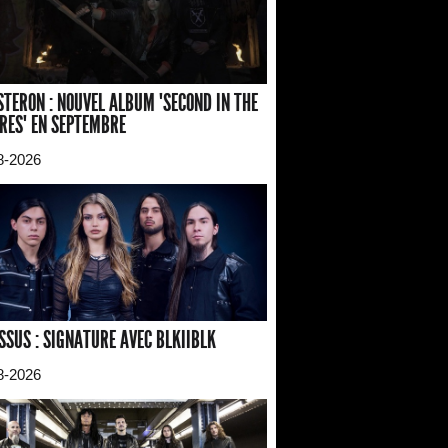
TERON : NOUVEL ALBUM "SECOND IN THE
RES" EN SEPTEMBRE
8-2026
SSUS : SIGNATURE AVEC BLKIIBLK
8-2026