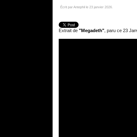
Écrit par Antephil le
23 janvier 2026
.
Extrait de
"Megadeth"
, paru ce 23 Jan