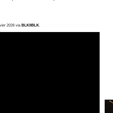
vier 2026 via
BLKIIBLK
.