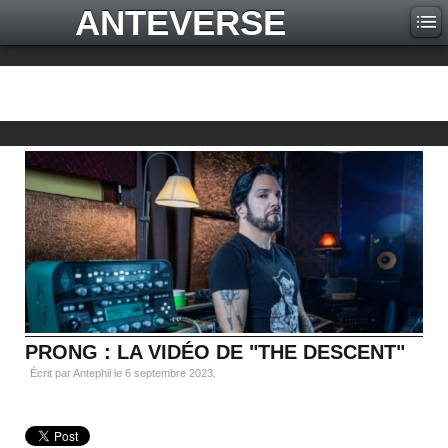
ANTEVERSE
PRONG : LA VIDÉO DE "THE DESCENT"
Écrit par Antephil le
6 septembre 2023
.