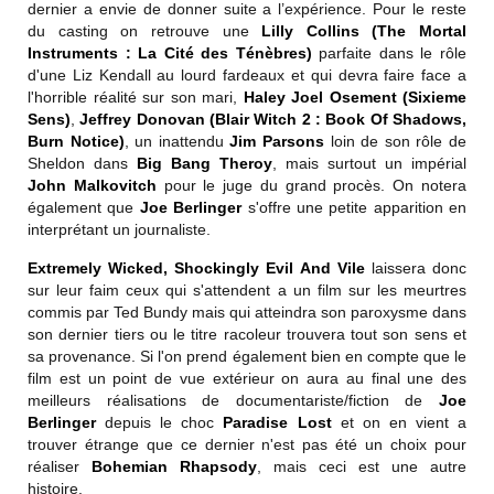
dernier a envie de donner suite a l’expérience. Pour le reste
du casting on retrouve une
Lilly Collins
(The Mortal
Instruments : La Cité des Ténèbres)
parfaite dans le rôle
d'une Liz Kendall au lourd fardeaux et qui devra faire face a
l'horrible réalité sur son mari,
Haley Joel Osement (Sixieme
Sens)
,
Jeffrey Donovan (Blair Witch 2 : Book Of Shadows,
Burn Notice)
, un inattendu
Jim Parsons
loin de son rôle de
Sheldon dans
Big Bang Theroy
, mais surtout un impérial
John Malkovitch
pour le juge du grand procès. On notera
également que
Joe Berlinger
s'offre une petite apparition en
interprétant un journaliste.
Extremely Wicked, Shockingly Evil And Vile
laissera donc
sur leur faim ceux qui s'attendent a un film sur les meurtres
commis par Ted Bundy mais qui atteindra son paroxysme dans
son dernier tiers ou le titre racoleur trouvera tout son sens et
sa provenance. Si l'on prend également bien en compte que le
film est un point de vue extérieur on aura au final une des
meilleurs réalisations de documentariste/fiction de
Joe
Berlinger
depuis le choc
Paradise Lost
et on en vient a
trouver étrange que ce dernier n'est pas été un choix pour
réaliser
Bohemian Rhapsody
, mais ceci est une autre
histoire.