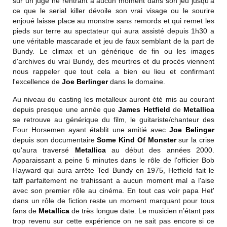
sur un juge ne rentrant a aucun moment dans son jeu jusqu’à
ce que le serial killer dévoile son vrai visage ou le sourire
enjoué laisse place au monstre sans remords et qui remet les
pieds sur terre au spectateur qui aura assisté depuis 1h30 a
une véritable mascarade et jeu de faux semblant de la part de
Bundy. Le climax et un générique de fin ou les images
d'archives du vrai Bundy, des meurtres et du procès viennent
nous rappeler que tout cela a bien eu lieu et confirmant
l'excellence de
Joe Berlinger
dans le domaine.
Au niveau du casting les metalleux auront été mis au courant
depuis presque une année que
James Hetfield
de
Metallica
se retrouve au générique du film, le guitariste/chanteur des
Four Horsemen ayant établit une amitié avec
Joe Belinger
depuis son documentaire
Some Kind Of Monster
sur la crise
qu'aura traversé
Metallica
au début des années 2000.
Apparaissant a peine 5 minutes dans le rôle de l'officier Bob
Hayward qui aura arrête Ted Bundy en 1975, Hetfield fait le
taff parfaitement ne trahissant a aucun moment mal a l'aise
avec son premier rôle au cinéma. En tout cas voir papa Het'
dans un rôle de fiction reste un moment marquant pour tous
fans de
Metallica
de très longue date. Le musicien n’étant pas
trop revenu sur cette expérience on ne sait pas encore si ce