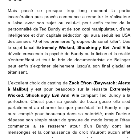
Mais passé ce presque trop long moment la partie
incarcération puis procès commence a remettre le réalisateur
a l'aise avec son sujet ou celui-ci peut enfin traiter de la
personnalité de Ted Bundy et de son coté manipulateur, d'une
intelligence et d'un capitale séduction qui aura séduit les USA
des années 70 et les premières "groupies de sérial killer". Dés
le sujet lancé
Extremely Wicked, Shockingly Evil And Vile
dévoile crescendo la psyché de Bundy ou la fiction et la réalité
s'entremêlent et tout le brio de documentariste de Belinger
peut enfin s'exprimer pleinement jusqu’à son final glacial et
tétanisant.
L'excellent choix de casting de
Zack Efron
(Baywatch: Alerte
à Malibu)
y est pour beaucoup sur la réussite
Extremely
Wicked, Shockingly Evil And Vile
campant Ted Bundy a la
perfection. Choisit pour sa gueule de beau gosse elle sied
parfaitement au charme fou que possédait Ted Bundy et qui
aura compté pour beaucoup dans sa notoriété, mais l'acteur
dépasse son simple statut de gravure de mode lorsque l’étau
commence a se resserrer atour d'un Bundy dont les
mensonges et la connaissance du droit n'auront aucun effet