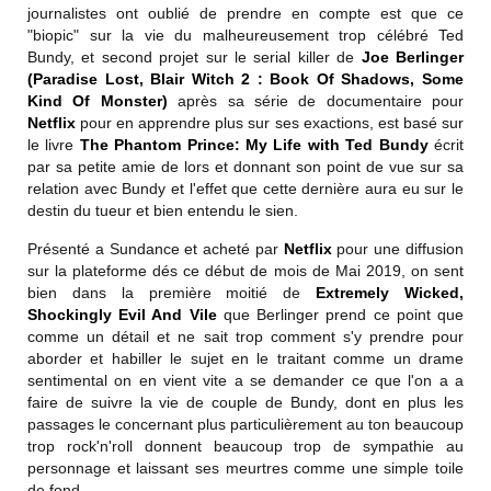
journalistes ont oublié de prendre en compte est que ce
"biopic" sur la vie du malheureusement trop célébré Ted
Bundy, et second projet sur le serial killer de
Joe Berlinger
(Paradise Lost, Blair Witch 2 : Book Of Shadows, Some
Kind Of Monster)
après sa série de documentaire pour
Netflix
pour en apprendre plus sur ses exactions, est basé sur
le livre
The Phantom Prince: My Life with Ted Bundy
écrit
par sa petite amie de lors et donnant son point de vue sur sa
relation avec Bundy et l'effet que cette dernière aura eu sur le
destin du tueur et bien entendu le sien.
Présenté a Sundance et acheté par
Netflix
pour une diffusion
sur la plateforme dés ce début de mois de Mai 2019, on sent
bien dans la première moitié de
Extremely Wicked,
Shockingly Evil And Vile
que Berlinger prend ce point que
comme un détail et ne sait trop comment s'y prendre pour
aborder et habiller le sujet en le traitant comme un drame
sentimental on en vient vite a se demander ce que l'on a a
faire de suivre la vie de couple de Bundy, dont en plus les
passages le concernant plus particulièrement au ton beaucoup
trop rock'n'roll donnent beaucoup trop de sympathie au
personnage et laissant ses meurtres comme une simple toile
de fond.