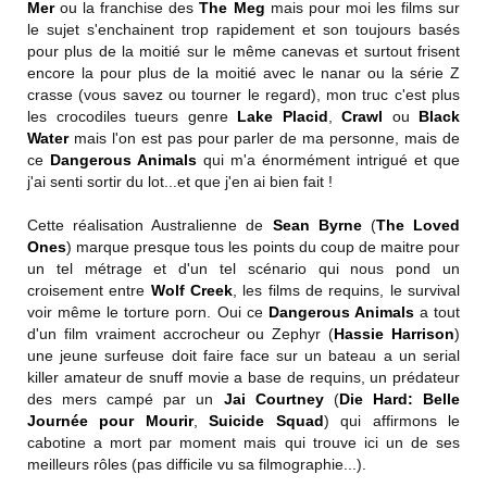
Mer
ou la franchise des
The Meg
mais pour moi les films sur
le sujet s'enchainent trop rapidement et son toujours basés
pour plus de la moitié sur le même canevas et surtout frisent
encore la pour plus de la moitié avec le nanar ou la série Z
crasse (vous savez ou tourner le regard), mon truc c'est plus
les crocodiles tueurs genre
Lake Placid
,
Crawl
ou
Black
Water
mais l'on est pas pour parler de ma personne, mais de
ce
Dangerous Animals
qui m'a énormément intrigué et que
j'ai senti sortir du lot...et que j'en ai bien fait !
Cette réalisation Australienne de
Sean Byrne
(
The Loved
Ones
) marque presque tous les points du coup de maitre pour
un tel métrage et d'un tel scénario qui nous pond un
croisement entre
Wolf Creek
, les films de requins, le survival
voir même le torture porn. Oui ce
Dangerous Animals
a tout
d'un film vraiment accrocheur ou Zephyr (
Hassie Harrison
)
une jeune surfeuse doit faire face sur un bateau a un serial
killer amateur de snuff movie a base de requins, un prédateur
des mers campé par un
Jai Courtney
(
Die Hard: Belle
Journée pour Mourir
,
Suicide Squad
) qui affirmons le
cabotine a mort par moment mais qui trouve ici un de ses
meilleurs rôles (pas difficile vu sa filmographie...).